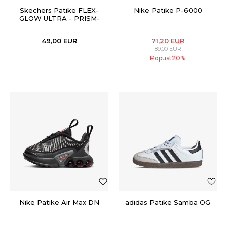
Skechers Patike FLEX-
Nike Patike P-6000
GLOW ULTRA - PRISM-
PACER
49,00
EUR
71,20
EUR
89,00
EUR
Popust
20
%
Nike Patike Air Max DN
adidas Patike Samba OG