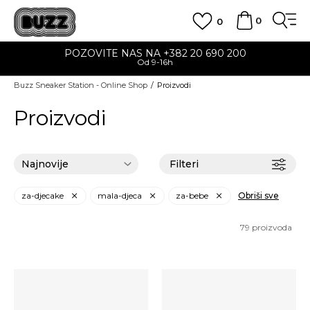
0
0
POZOVITE NAS NA +382 20 690 200
Od 9-16h
Buzz Sneaker Station - Online Shop
Proizvodi
Proizvodi
Filteri
za-djecake
mala-djeca
za-bebe
Obriši sve
79
proizvoda