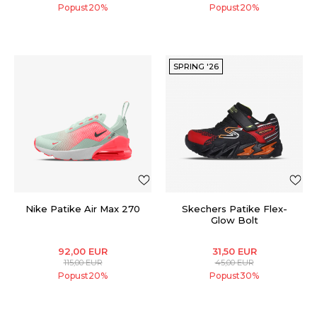
Popust
20
%
Popust
20
%
SPRING '26
Nike Patike Air Max 270
Skechers Patike Flex-
Glow Bolt
92,00
EUR
31,50
EUR
115,00
EUR
45,00
EUR
Popust
20
%
Popust
30
%