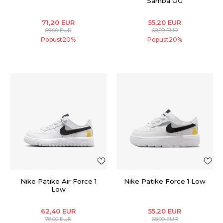
Samba OG
71,20
EUR
55,20
EUR
89,00
EUR
68,99
EUR
Popust
20
%
Popust
20
%
Nike Patike Air Force 1
Nike Patike Force 1 Low
Low
62,40
EUR
55,20
EUR
78,00
EUR
68,99
EUR