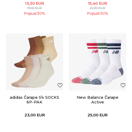
13,30
EUR
15,40
EUR
19,00
EUR
22,00
EUR
Popust
30
%
Popust
30
%
adidas Čarape 1/4 SOCKS
New Balance Čarape
6P-PAK
Active
23,00
EUR
25,00
EUR