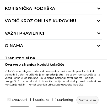
KORISNIČKA PODRŠKA
Provjeri status porudžbine
VODIČ KROZ ONLINE KUPOVINU
Pozovite nas:
+382 20 690 200
Načini isporuke
VAŽNI PRAVILNICI
Radno vrijeme 9-16h
Povrat robe i povrat sredstava
online@buzzsneakers.me
Uslovi korišćenja
Reklamacije
O NAMA
Politika privatnosti
Zamjena artikla
BUZZ Koncept
Pravila Sport&Bonus programa
Trenutno si na
BUZZ Brendovi
Ova web stranica koristi kolačiće
Buzz Crna Gora
PROMIJENI
BUZZ Crew
Kolačiće upotrebljavamo kako bi ova web stranica radila pravilno te kako
BUZZ Shopovi
bismo bili u stanju vršiti dalja unapređenja stranice sa svrhom poboljšavanja
vašeg korisničkog iskustva, kako bismo personalizovali sadržaj i oglase,
Nastojimo da budemo što precizniji u opisu proizvoda, prikazu slika i samih
cijena, ali ne možemo garantovati da su sve informacije kompletne i bez
Postani dio BUZZ tima
omogućili funkcionalnost društvenih medija i analizirali promet. Nastavkom
grešaka. Svi artikli prikazani na sajtu su dio naše ponude i ne podrazumijeva da
korištenja naših internet stranica prihvatate upotrebu kolačića.
su dostupni u svakom trenutku. Raspoloživost robe možete provjeriti pozivom
Click&Collect
na broj +382 20 690 200.
©2026
www.buzzsneakers.me
, Izrada
NB SOFT
. Sva prava
Obavezni
Statistika
Marketing
Saznaj više
zadržana.