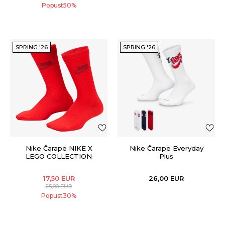
Popust
50
%
SPRING '26
SPRING '26
Nike Čarape NIKE X
Nike Čarape Everyday
LEGO COLLECTION
Plus
SOCKS-PAK
17,50
EUR
26,00
EUR
25,00
EUR
Popust
30
%