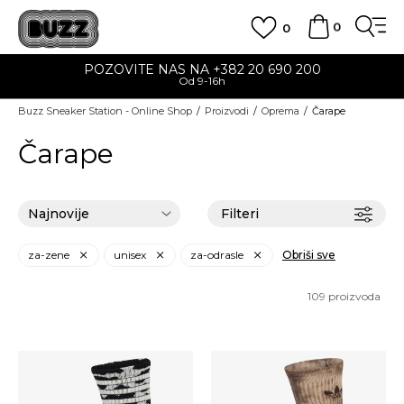
0
0
POZOVITE NAS NA +382 20 690 200
Od 9-16h
Buzz Sneaker Station - Online Shop
Proizvodi
Oprema
Čarape
Čarape
Filteri
za-zene
unisex
za-odrasle
Obriši sve
109
proizvoda