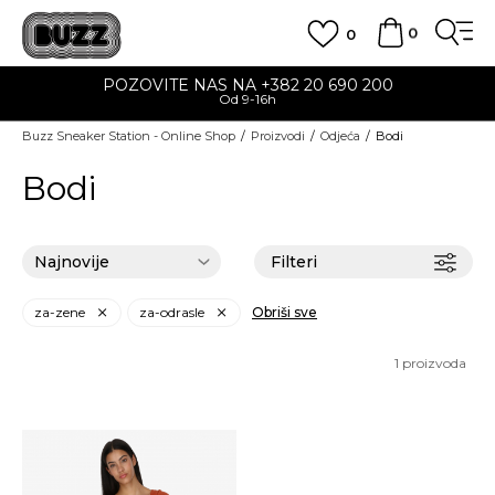
0
0
POZOVITE NAS NA +382 20 690 200
Od 9-16h
Buzz Sneaker Station - Online Shop
Proizvodi
Odjeća
Bodi
Bodi
Filteri
za-zene
za-odrasle
Obriši sve
1
proizvoda