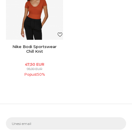
Nike Bodi Sportswear
Chill Knit
47,50
EUR
95,00
EUR
Popust
50
%