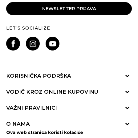
NEWSLETTER PRIJAVA
LET’S SOCIALIZE
KORISNIČKA PODRŠKA
Provjeri status porudžbine
VODIČ KROZ ONLINE KUPOVINU
Pozovite nas:
+382 20 690 200
Načini isporuke
VAŽNI PRAVILNICI
Radno vrijeme 9-16h
Povrat robe i povrat sredstava
online@buzzsneakers.me
Uslovi korišćenja
Reklamacije
O NAMA
Politika privatnosti
Zamjena artikla
Ova web stranica koristi kolačiće
BUZZ Koncept
Pravila Sport&Bonus programa