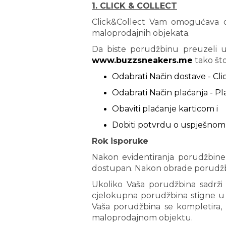
1. CLICK & COLLECT
Click&Collect Vam omogućava d
maloprodajnih objekata.
Da biste porudžbinu preuzeli 
www.buzzsneakers.me
tako što
Odabrati Način dostave - Cli
Odabrati Način plaćanja - P
Obaviti plaćanje karticom i
Dobiti potvrdu o uspješnom k
Rok isporuke
Nakon evidentiranja porudžbine
dostupan. Nakon obrade porudžbin
Ukoliko Vaša porudžbina sadrži
cjelokupna porudžbina stigne u v
Vaša porudžbina se kompletira
maloprodajnom objektu.