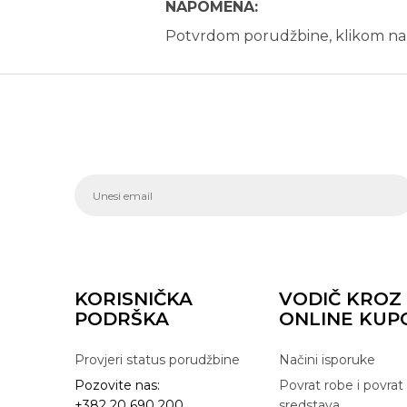
NAPOMENA:
Potvrdom porudžbine, klikom 
KORISNIČKA
VODIČ KROZ
PODRŠKA
ONLINE KUP
Provjeri status porudžbine
Načini isporuke
Pozovite nas:
Povrat robe i povrat
+382 20 690 200
sredstava