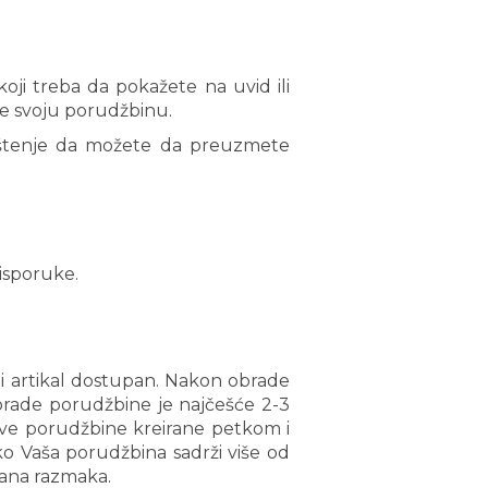
ji treba da pokažete na uvid ili
e svoju porudžbinu.
štenje da možete da preuzmete
 isporuke.
ni artikal dostupan. Nakon obrade
brade porudžbine je najčešće 2-3
sve porudžbine kreirane petkom i
ko Vaša porudžbina sadrži više od
dana razmaka.