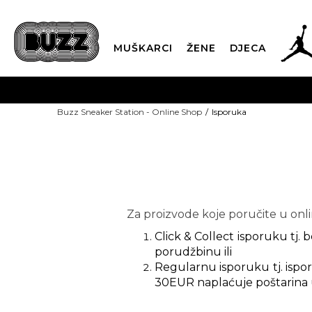
MUŠKARCI
ŽENE
DJECA
Buzz Sneaker Station - Online Shop
Isporuka
Za proizvode koje poručite u onl
Click & Collect isporuku tj
porudžbinu ili
Regularnu isporuku tj. ispo
30EUR naplaćuje poštarina 