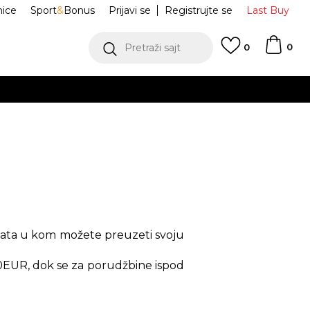
nice
Sport
&
Bonus
Prijavi se
Registrujte se
Last Buy
0
Pretraži sajt
0
kata u kom možete preuzeti svoju
0EUR, dok se za porudžbine ispod