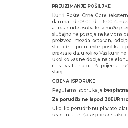
PREUZIMANJE POŠILJKE
Kuriri Pošte Crne Gore (ekstern
danima od 08:00 do 16:00 časov
adresi bude osoba koja može preu
slučajno ne postoje neka vidna oš
proizvod možda oštećen, odbijte
slobodno preuzmite pošiljku i p
praksa je da, ukoliko Vas kurir ne
ukoliko vas ne dobije na telefonu,
će se vratiti nama. Po prijemu po
slanju.
CIJENA ISPORUKE
Regularna isporuka je
besplatna
Za porudžbine ispod 30EUR tr
Ukoliko porudžbinu plaćate plat
uračunat i trošak isporuke tako 