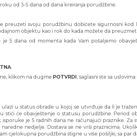
roku od 3-5 dana od dana kreiranja porudžbine.
 preuzeti svoju porudžbinu dobićete sigurnosni kod ko
rodajnom objektu kao i rok do kada možete da preuzmet
e je 5 dana od momenta kada Vam pošaljemo obavje
ATNA
.
ne, klikom na dugme
POTVRDI
, saglasni ste sa uslovima
lazi u status obrade u kojoj se utvrđuje da li je traže
u stići će obavještenje o statusu porudžbine. Period o
 isporuke je 5 radnih dana ne računajući praznike. Za 
aredne nedjelje. Dostava se ne vrši praznicima. Ukoli
 vam cjelokupna porudžbina stigne u više pošiljki, sa par 