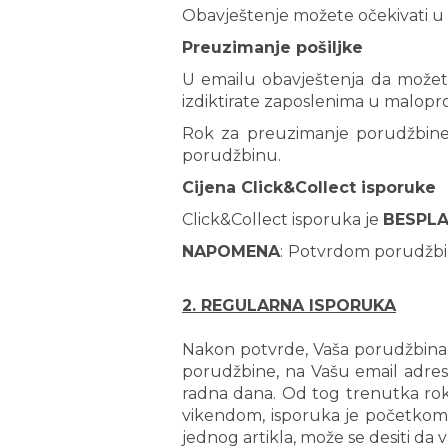
Obavještenje možete očekivati u 
Preuzimanje pošiljke
U emailu obavještenja da možete
izdiktirate zaposlenima u malop
Rok za preuzimanje porudžbin
porudžbinu.
Cijena Click&Collect isporuke
Click&Collect isporuka je
BESPL
NAPOMENA
:
Potvrdom porudžbi
2. REGULARNA ISPORUKA
Nakon potvrde, Vaša porudžbina u
porudžbine, na Vašu email adres
radna dana. Od tog trenutka rok
vikendom, isporuka je početkom n
jednog artikla, može se desiti da