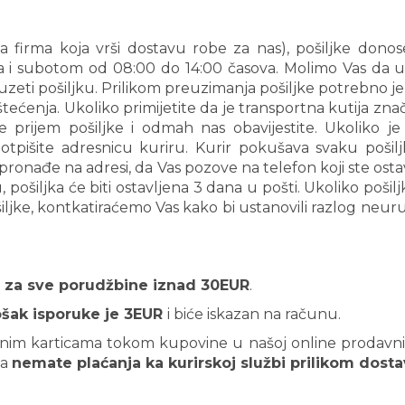
a firma koja vrši dostavu robe za nas) , pošiljke don
a i subotom od 08:00 do 14:00 časova. Molimo Vas da u
zeti pošiljku. Prilikom preuzimanja pošiljke potrebno j
tećenja. Ukoliko primijetite da je transportna kutija zn
 prijem pošiljke i odmah nas obavijestite. Ukoliko je
otpišite adresnicu kuriru. Kurir pokušava svaku poši
 pronađe na adresi, da Vas pozove na telefon koji ste ostav
 pošiljka će biti ostavljena 3 dana u pošti. Ukoliko poši
šiljke, kontkatiraćemo Vas kako bi ustanovili razlog neu
 za sve porudžbine iznad 30EUR
.
ošak isporuke je 3EUR
i biće iskazan na računu.
nim karticama tokom kupovine u našoj online prodavnici
da
nemate plaćanja ka kurirskoj službi prilikom dost