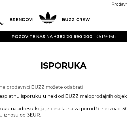
Prodav
BRENDOVI
BUZZ
CREW
POZOVITE NAS NA +382 20 690 200
Od 9-16h
ISPORUKA
ine prodavnici BUZZ možete odabrati:
. besplatnu isporuku u neki od BUZZ maloprodajnih obje
ruku na adresu koja je besplatna za porudžbine iznad 3
u iznosu od 3EUR.