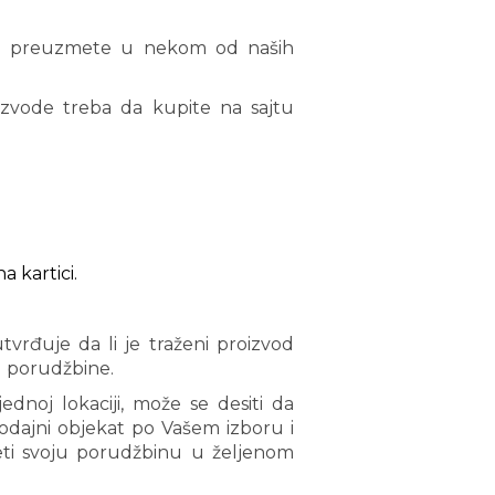
ici preuzmete u nekom od naših
zvode treba da kupite na sajtu
 kartici.
rđuje da li je traženi proizvod
u porudžbine.
noj lokaciji, može se desiti da
rodajni objekat po Vašem izboru i
ti svoju porudžbinu u željenom