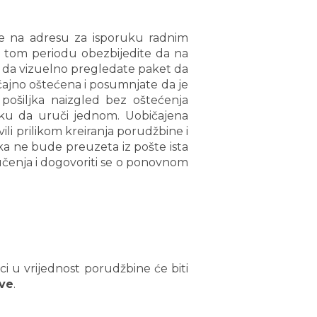
ose na adresu za isporuku radnim
 tom periodu obezbijedite da na
e da vizuelno pregledate paket da
ačajno oštećena i posumnjate da je
 pošiljka naizgled bez oštećenja
ljku da uruči jednom. Uobičajena
ili prilikom kreiranja porudžbine i
ljka ne bude preuzeta iz pošte ista
ručenja i dogovoriti se o ponovnom
 u vrijednost porudžbine će biti
ave
.