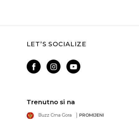
LET’S SOCIALIZE
Trenutno si na
Buzz Crna Gora
PROMIJENI