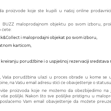
a proizvode koje ste kupili u našoj online prodavn
u BUZZ maloprodajnom objektu po svom izboru, proi
 ćete:
ck&Collect i maloprodajni objekat po svom izboru,
latnom karticom,
reiranju porudžbine i o uspješnoj rezervaciji sredstava na
, Vaša porudžbina ulazi u proces obrade u kome se utv
e, na Vašu email adresu stići će obavještenje o status
 više proizvoda koje ne možemo da obezbijedimo na jed
iše pošiljki. Nakon što sve pošiljke pristignu u malop
, poslaćemo Vam email obavještenje da možete preuze