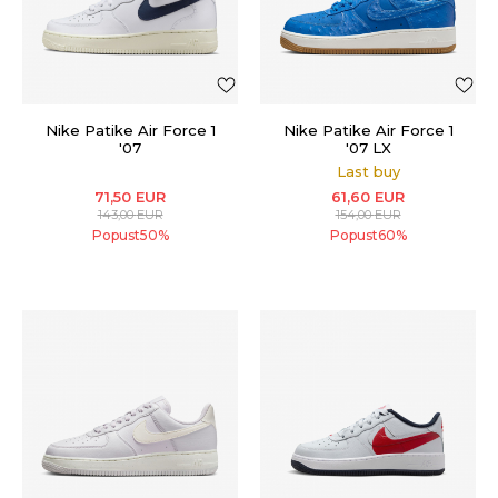
Nike Patike Air Force 1
Nike Patike Air Force 1
'07
'07 LX
Last buy
71,50
EUR
61,60
EUR
143,00
EUR
154,00
EUR
Popust
50
%
Popust
60
%