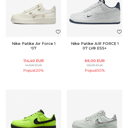
Nike Patike Air Force 1
Nike Patike AIR FORCE 1
'07
07 LV8 ESS+
114,40
EUR
66,00
EUR
143,00
EUR
132,00
EUR
Popust
20
%
Popust
50
%