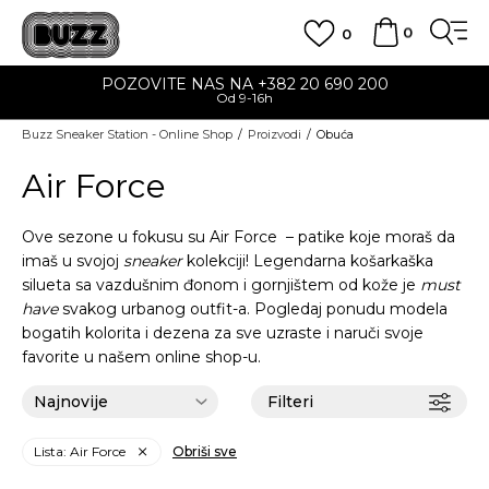
0
0
POZOVITE NAS NA +382 20 690 200
Od 9-16h
Buzz Sneaker Station - Online Shop
Proizvodi
Obuća
Air Force
Ove sezone u fokusu su Air Force – patike koje moraš da
imaš u svojoj
sneaker
kolekciji! Legendarna košarkaška
silueta sa vazdušnim đonom i gornjištem od kože je
must
have
svakog urbanog outfit-a. Pogledaj ponudu modela
bogatih kolorita i dezena za sve uzraste i naruči svoje
favorite u našem online shop-u.
Filteri
Lista: Air Force
Obriši sve