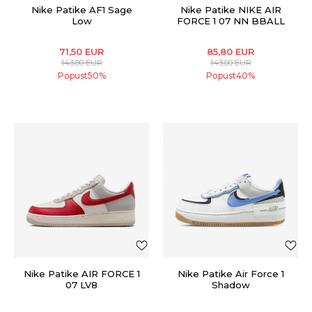
Nike Patike AF1 Sage
Nike Patike NIKE AIR
Low
FORCE 1 07 NN BBALL
71,50
EUR
85,80
EUR
143,00
EUR
143,00
EUR
Popust
50
%
Popust
40
%
Nike Patike AIR FORCE 1
Nike Patike Air Force 1
07 LV8
Shadow