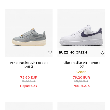
BUZZING GREEN
Nike Patike Air Force 1
Nike Patike Air Force 1
Lv8 3
'07
Green
72,60
EUR
79,20
EUR
121,00
EUR
132,00
EUR
Popust
40
%
Popust
40
%