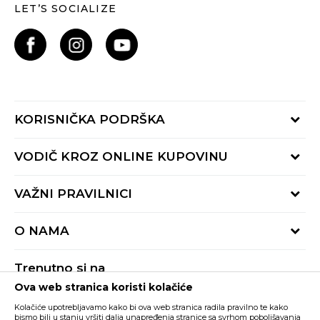
LET’S SOCIALIZE
KORISNIČKA PODRŠKA
Provjeri status porudžbine
VODIČ KROZ ONLINE KUPOVINU
Pozovite nas:
+382 20 690 200
Načini isporuke
VAŽNI PRAVILNICI
Radno vrijeme 9-16h
Povrat robe i povrat sredstava
online@buzzsneakers.me
Uslovi korišćenja
Reklamacije
O NAMA
Politika privatnosti
Zamjena artikla
BUZZ Koncept
Pravila Sport&Bonus programa
Trenutno si na
BUZZ Brendovi
Ova web stranica koristi kolačiće
Buzz Crna Gora
PROMIJENI
BUZZ Crew
Kolačiće upotrebljavamo kako bi ova web stranica radila pravilno te kako
BUZZ Shopovi
bismo bili u stanju vršiti dalja unapređenja stranice sa svrhom poboljšavanja