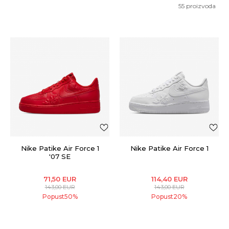
55
proizvoda
Nike Patike Air Force 1
Nike Patike Air Force 1
'07 SE
71,50
EUR
114,40
EUR
143,00
EUR
143,00
EUR
Popust
50
%
Popust
20
%