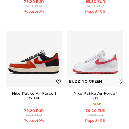
79,20
EUR
85,80
EUR
132,00
EUR
143,00
EUR
Popust
40
%
Popust
40
%
BUZZING GREEN
Nike Patike Air Force 1
Nike Patike Air Force 1
'07 Lv8
'07
Green
79,20
EUR
79,20
EUR
132,00
EUR
132,00
EUR
Popust
40
%
Popust
40
%