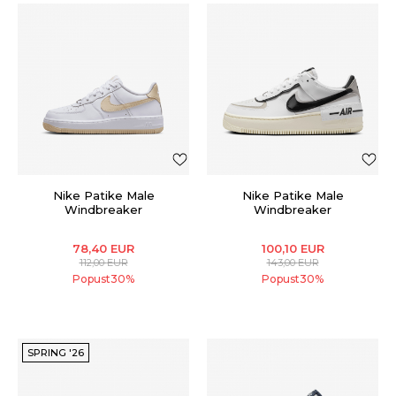
Nike Patike Male
Nike Patike Male
Windbreaker
Windbreaker
78,40
EUR
100,10
EUR
112,00
EUR
143,00
EUR
Popust
30
%
Popust
30
%
SPRING '26