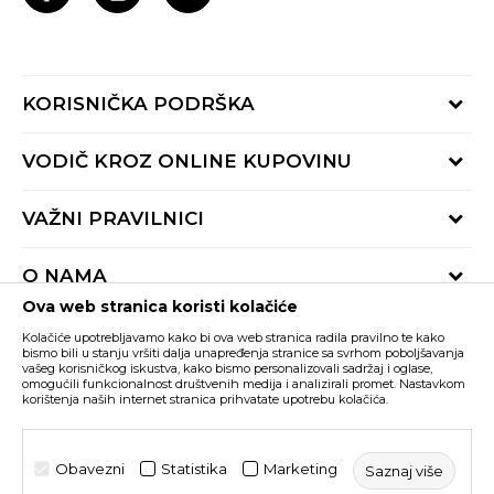
KORISNIČKA PODRŠKA
Provjeri status porudžbine
VODIČ KROZ ONLINE KUPOVINU
Pozovite nas:
+382 20 690 200
Načini isporuke
VAŽNI PRAVILNICI
Radno vrijeme 9-16h
Povrat robe i povrat sredstava
online@buzzsneakers.me
Uslovi korišćenja
Reklamacije
O NAMA
Politika privatnosti
Zamjena artikla
Ova web stranica koristi kolačiće
BUZZ Koncept
Pravila Sport&Bonus programa
Trenutno si na
Kolačiće upotrebljavamo kako bi ova web stranica radila pravilno te kako
BUZZ Brendovi
bismo bili u stanju vršiti dalja unapređenja stranice sa svrhom poboljšavanja
vašeg korisničkog iskustva, kako bismo personalizovali sadržaj i oglase,
Buzz Crna Gora
PROMIJENI
BUZZ Crew
omogućili funkcionalnost društvenih medija i analizirali promet. Nastavkom
korištenja naših internet stranica prihvatate upotrebu kolačića.
BUZZ Shopovi
Nastojimo da budemo što precizniji u opisu proizvoda, prikazu slika i samih
cijena, ali ne možemo garantovati da su sve informacije kompletne i bez
Postani dio BUZZ tima
grešaka. Svi artikli prikazani na sajtu su dio naše ponude i ne podrazumijeva da
su dostupni u svakom trenutku. Raspoloživost robe možete provjeriti pozivom
Obavezni
Statistika
Marketing
Saznaj više
Click&Collect
na broj +382 20 690 200.