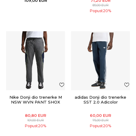
109,00
EUR
71,20
EUR
89,00
EUR
Popust
20
%
Nike Donji dio trenerke M
adidas Donji dio trenerke
NSW WVN PANT SHOX
SST 2.0 Adicolor
80,80
EUR
60,00
EUR
101,00
EUR
75,00
EUR
Popust
20
%
Popust
20
%