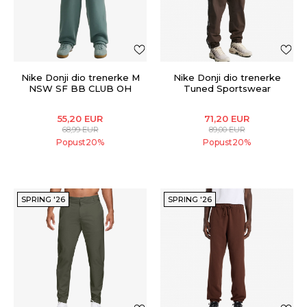
Nike Donji dio trenerke M
Nike Donji dio trenerke
NSW SF BB CLUB OH
Tuned Sportswear
PANT
55,20
EUR
71,20
EUR
68,99
EUR
89,00
EUR
Popust
20
%
Popust
20
%
SPRING '26
SPRING '26