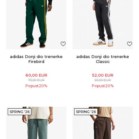
adidas Donji dio trenerke
adidas Donji dio trenerke
Firebird
Classic
60,00
EUR
52,00
EUR
75,00
EUR
65,00
EUR
Popust
20
%
Popust
20
%
SPRING '26
SPRING '26