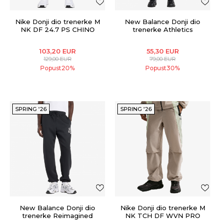
Nike Donji dio trenerke M
New Balance Donji dio
NK DF 24.7 PS CHINO
trenerke Athletics
SLIM PNT
103,20
EUR
55,30
EUR
129,00
EUR
79,00
EUR
Popust
20
%
Popust
30
%
SPRING '26
SPRING '26
New Balance Donji dio
Nike Donji dio trenerke M
trenerke Reimagined
NK TCH DF WVN PRO