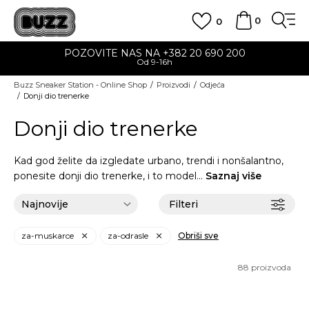
0
0
OZOVITE NAS NA +382 20 690 200
Od 9-16h
na teritor
Buzz Sneaker Station - Online Shop
Proizvodi
Odjeća
Donji dio trenerke
Donji dio trenerke
Kad god želite da izgledate urbano, trendi i nonšalantno,
ponesite donji dio trenerke, i to model
...
Saznaj više
Filteri
za-muskarce
za-odrasle
Obriši sve
88
proizvoda