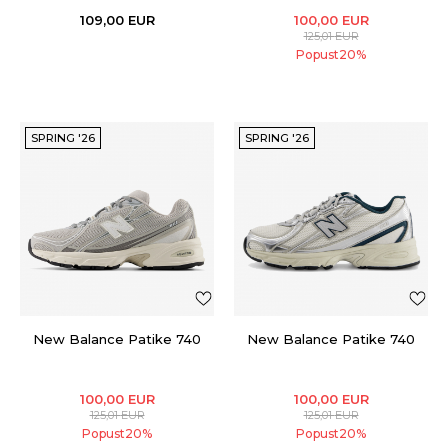
109,00
EUR
100,00
EUR
125,01
EUR
Popust
20
%
SPRING '26
SPRING '26
New Balance Patike 740
New Balance Patike 740
100,00
EUR
100,00
EUR
125,01
EUR
125,01
EUR
Popust
20
%
Popust
20
%