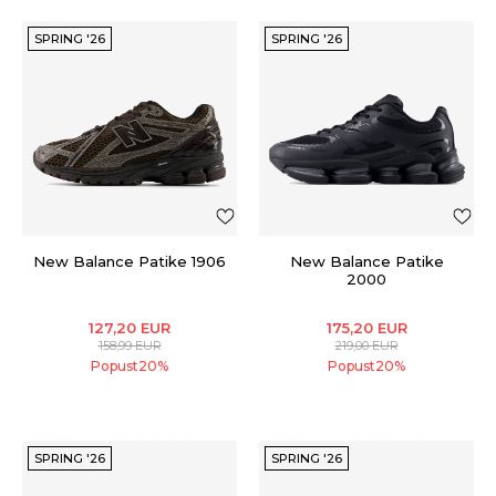
SPRING '26
SPRING '26
New Balance Patike 1906
New Balance Patike
2000
127,20
EUR
175,20
EUR
158,99
EUR
219,00
EUR
Popust
20
%
Popust
20
%
SPRING '26
SPRING '26