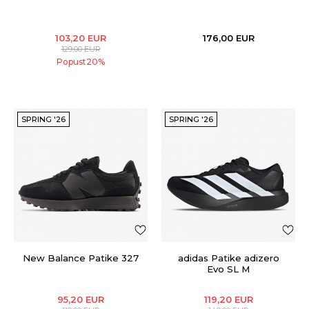
103,20
EUR
176,00
EUR
129,00
EUR
Popust
20
%
SPRING '26
SPRING '26
New Balance Patike 327
adidas Patike adizero
Evo SL M
95,20
EUR
119,20
EUR