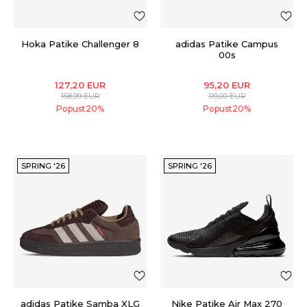
Hoka Patike Challenger 8
adidas Patike Campus
00s
127,20
EUR
95,20
EUR
158,99
EUR
119,00
EUR
Popust
20
%
Popust
20
%
SPRING '26
SPRING '26
adidas Patike Samba XLG
Nike Patike Air Max 270