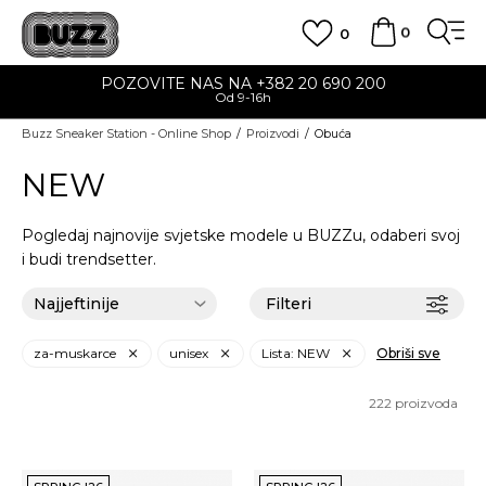
0
0
POZOVITE NAS NA +382 20 690 200
Od 9-16h
Buzz Sneaker Station - Online Shop
Proizvodi
Obuća
NEW
Pogledaj najnovije svjetske modele u BUZZu, odaberi svoj
i budi trendsetter.
Filteri
za-muskarce
unisex
Lista: NEW
Obriši sve
222
proizvoda