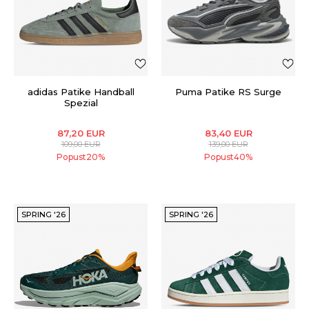
adidas Patike Handball
Puma Patike RS Surge
Spezial
87,20
EUR
83,40
EUR
109,00
EUR
139,00
EUR
Popust
20
%
Popust
40
%
SPRING '26
SPRING '26