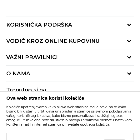
KORISNIČKA PODRŠKA
Provjeri status porudžbine
VODIČ KROZ ONLINE KUPOVINU
Pozovite nas:
+382 20 690 200
Načini isporuke
VAŽNI PRAVILNICI
Radno vrijeme 9-16h
Povrat robe i povrat sredstava
online@buzzsneakers.me
Uslovi korišćenja
Reklamacije
O NAMA
Politika privatnosti
Zamjena artikla
BUZZ Koncept
Pravila Sport&Bonus programa
Trenutno si na
BUZZ Brendovi
Ova web stranica koristi kolačiće
Buzz Crna Gora
PROMIJENI
BUZZ Crew
Kolačiće upotrebljavamo kako bi ova web stranica radila pravilno te kako
BUZZ Shopovi
bismo bili u stanju vršiti dalja unapređenja stranice sa svrhom poboljšavanja
vašeg korisničkog iskustva, kako bismo personalizovali sadržaj i oglase,
Nastojimo da budemo što precizniji u opisu proizvoda, prikazu slika i samih
cijena, ali ne možemo garantovati da su sve informacije kompletne i bez
Postani dio BUZZ tima
omogućili funkcionalnost društvenih medija i analizirali promet. Nastavkom
grešaka. Svi artikli prikazani na sajtu su dio naše ponude i ne podrazumijeva da
korištenja naših internet stranica prihvatate upotrebu kolačića.
su dostupni u svakom trenutku. Raspoloživost robe možete provjeriti pozivom
Click&Collect
na broj +382 20 690 200.