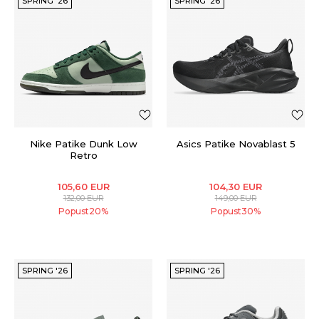
SPRING '26
SPRING '26
Nike Patike Dunk Low
Asics Patike Novablast 5
Retro
105,60
EUR
104,30
EUR
132,00
EUR
149,00
EUR
Popust
20
%
Popust
30
%
SPRING '26
SPRING '26