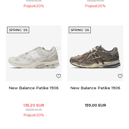
119,00
EUR
149,00
EUR
Popust
20
%
Popust
20
%
SPRING '26
SPRING '26
New Balance Patike 1906
New Balance Patike 1906
135,20
EUR
159,00
EUR
169,00
EUR
Popust
20
%