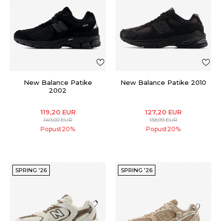
New Balance Patike
New Balance Patike 2010
2002
119,20
EUR
127,20
EUR
149,00
EUR
158,99
EUR
Popust
20
%
Popust
20
%
SPRING '26
SPRING '26