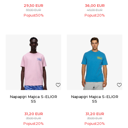
29,50
EUR
36,00
EUR
59,00
EUR
45,00
EUR
Popust
50
%
Popust
20
%
Napapijri Majica S-ELIOR
Napapijri Majica S-ELIOR
SS
SS
31,20
EUR
31,20
EUR
39,00
EUR
39,00
EUR
Popust
20
%
Popust
20
%