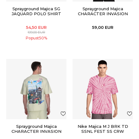
Sprayground Majica SG
Sprayground Majica
JAQUARD POLO SHIRT
CHARACTER INVASION
WHT
T-SHIRT WHT
54,50
EUR
59,00
EUR
109,00
EUR
Popust
50
%
Sprayground Majica
Nike Majica M J BRK TD
CHARACTER INVASION
SSNL FEST SS CRW
T-SHIRT SAGE