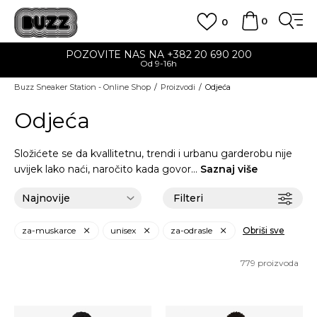
0
0
POZOVITE NAS NA +382 20 690 200
Od 9-16h
Buzz Sneaker Station - Online Shop
Proizvodi
Odjeća
Odjeća
Složićete se da kvallitetnu, trendi i urbanu garderobu nije
uvijek lako naći, naročito kada govor
...
Saznaj više
Filteri
za-muskarce
unisex
za-odrasle
Obriši sve
779
proizvoda