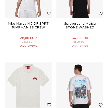
Nike Majica M J DF SPRT
Sprayground Majica
JUMPMAN SS CREW
STONE WASHED
MELTED SHARK NEW
REG T-SHIR
28,00
EUR
34,50
EUR
35,01
EUR
68,99
EUR
Popust
20
%
Popust
50
%