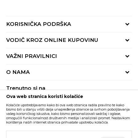
KORISNIČKA PODRŠKA
Provjeri status porudžbine
VODIČ KROZ ONLINE KUPOVINU
Pozovite nas:
+382 20 690 200
Načini isporuke
VAŽNI PRAVILNICI
Radno vrijeme 9-16h
Povrat robe i povrat sredstava
online@buzzsneakers.me
Uslovi korišćenja
Reklamacije
O NAMA
Politika privatnosti
Zamjena artikla
BUZZ Koncept
Pravila Sport&Bonus programa
Trenutno si na
BUZZ Brendovi
Ova web stranica koristi kolačiće
Buzz Crna Gora
PROMIJENI
BUZZ Crew
Kolačiće upotrebljavamo kako bi ova web stranica radila pravilno te kako
BUZZ Shopovi
bismo bili u stanju vršiti dalja unapređenja stranice sa svrhom poboljšavanja
vašeg korisničkog iskustva, kako bismo personalizovali sadržaj i oglase,
Nastojimo da budemo što precizniji u opisu proizvoda, prikazu slika i samih
cijena, ali ne možemo garantovati da su sve informacije kompletne i bez
Postani dio BUZZ tima
omogućili funkcionalnost društvenih medija i analizirali promet. Nastavkom
grešaka. Svi artikli prikazani na sajtu su dio naše ponude i ne podrazumijeva da
korištenja naših internet stranica prihvatate upotrebu kolačića.
su dostupni u svakom trenutku. Raspoloživost robe možete provjeriti pozivom
Click&Collect
na broj +382 20 690 200.