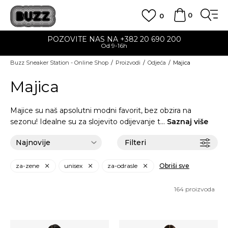
0
0
POZOVITE NAS NA +382 20 690 200
Od 9-16h
Buzz Sneaker Station - Online Shop
Proizvodi
Odjeća
Majica
Majica
Majice su naš apsolutni modni favorit, bez obzira na
sezonu! Idealne su za slojevito odijevanje t
...
Saznaj više
Filteri
za-zene
unisex
za-odrasle
Obriši sve
164
proizvoda