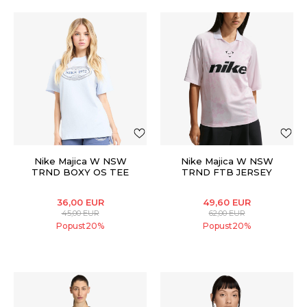
Nike Majica W NSW
Nike Majica W NSW
TRND BOXY OS TEE
TRND FTB JERSEY
36,00
EUR
49,60
EUR
45,00
EUR
62,00
EUR
Popust
20
%
Popust
20
%