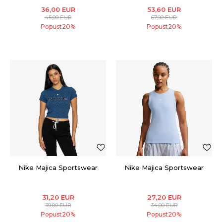
36,00
EUR
53,60
EUR
45,00
EUR
67,00
EUR
Popust
20
%
Popust
20
%
Nike Majica Sportswear
Nike Majica Sportswear
31,20
EUR
27,20
EUR
39,00
EUR
34,00
EUR
Popust
20
%
Popust
20
%