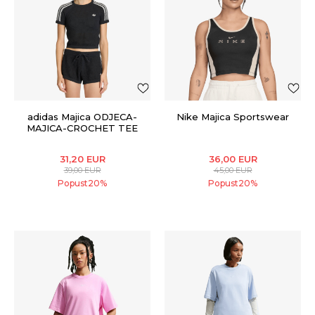
adidas Majica ODJECA-
Nike Majica Sportswear
MAJICA-CROCHET TEE
31,20
EUR
36,00
EUR
39,00
EUR
45,00
EUR
Popust
20
%
Popust
20
%