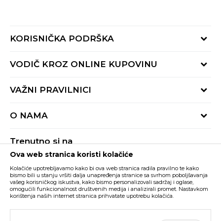
KORISNIČKA PODRŠKA
Provjeri status porudžbine
VODIČ KROZ ONLINE KUPOVINU
Pozovite nas:
+382 20 690 200
Načini isporuke
VAŽNI PRAVILNICI
Radno vrijeme 9-16h
Povrat robe i povrat sredstava
online@buzzsneakers.me
Uslovi korišćenja
Reklamacije
O NAMA
Politika privatnosti
Zamjena artikla
BUZZ Koncept
Pravila Sport&Bonus programa
Trenutno si na
BUZZ Brendovi
Ova web stranica koristi kolačiće
Buzz Crna Gora
PROMIJENI
BUZZ Crew
Kolačiće upotrebljavamo kako bi ova web stranica radila pravilno te kako
BUZZ Shopovi
bismo bili u stanju vršiti dalja unapređenja stranice sa svrhom poboljšavanja
vašeg korisničkog iskustva, kako bismo personalizovali sadržaj i oglase,
Nastojimo da budemo što precizniji u opisu proizvoda, prikazu slika i samih
cijena, ali ne možemo garantovati da su sve informacije kompletne i bez
Postani dio BUZZ tima
omogućili funkcionalnost društvenih medija i analizirali promet. Nastavkom
grešaka. Svi artikli prikazani na sajtu su dio naše ponude i ne podrazumijeva da
korištenja naših internet stranica prihvatate upotrebu kolačića.
su dostupni u svakom trenutku. Raspoloživost robe možete provjeriti pozivom
Click&Collect
na broj +382 20 690 200.