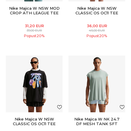
Nike Majica W NSW MOD
Nike Majica W NSW
CROP ATH LEAGUE TEE
CLASSIC OS OC11 TEE
31,20
EUR
36,00
EUR
39,00
EUR
45,00
EUR
Popust
20
%
Popust
20
%
Nike Majica W NSW
Nike Majica W NK 24.7
CLASSIC OS OC11 TEE
DF MESH TANK SFT
KNT