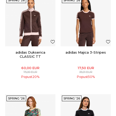
SPRING '26
SPRING '26
adidas Dukserica
adidas Majica 3-Stripes
CLASSIC TT
60,00
EUR
17,50
EUR
75,00
EUR
35,01
EUR
Popust
20
%
Popust
50
%
SPRING '26
SPRING '26