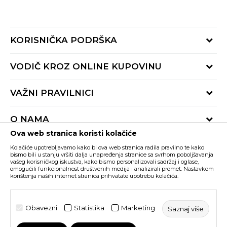
KORISNIČKA PODRŠKA
Provjeri status porudžbine
VODIČ KROZ ONLINE KUPOVINU
Pozovite nas:
+382 20 690 200
Načini isporuke
VAŽNI PRAVILNICI
Radno vrijeme 9-16h
Povrat robe i povrat sredstava
online@buzzsneakers.me
Uslovi korišćenja
Reklamacije
O NAMA
Politika privatnosti
Zamjena artikla
Ova web stranica koristi kolačiće
BUZZ Koncept
Pravila Sport&Bonus programa
Trenutno si na
Kolačiće upotrebljavamo kako bi ova web stranica radila pravilno te kako
BUZZ Brendovi
bismo bili u stanju vršiti dalja unapređenja stranice sa svrhom poboljšavanja
vašeg korisničkog iskustva, kako bismo personalizovali sadržaj i oglase,
Buzz Crna Gora
PROMIJENI
BUZZ Crew
omogućili funkcionalnost društvenih medija i analizirali promet. Nastavkom
korištenja naših internet stranica prihvatate upotrebu kolačića.
BUZZ Shopovi
Nastojimo da budemo što precizniji u opisu proizvoda, prikazu slika i samih
cijena, ali ne možemo garantovati da su sve informacije kompletne i bez
Postani dio BUZZ tima
grešaka. Svi artikli prikazani na sajtu su dio naše ponude i ne podrazumijeva da
su dostupni u svakom trenutku. Raspoloživost robe možete provjeriti pozivom
Obavezni
Statistika
Marketing
Saznaj više
Click&Collect
na broj +382 20 690 200.