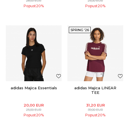
28,00
EUR
25,00
EUR
Popust
20
%
Popust
20
%
SPRING '26
adidas Majica Essentials
adidas Majica LINEAR
TEE
20,00
EUR
31,20
EUR
25,00
EUR
39,00
EUR
Popust
20
%
Popust
20
%