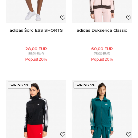
adidas Šorc ESS SHORTS
adidas Dukserica Classic
28,00
EUR
60,00
EUR
35,01
EUR
75,00
EUR
Popust
20
%
Popust
20
%
SPRING '26
SPRING '26