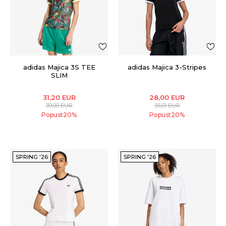
adidas Majica 3S TEE
adidas Majica 3-Stripes
SLIM
31,20
EUR
28,00
EUR
39,00
EUR
35,01
EUR
Popust
20
%
Popust
20
%
SPRING '26
SPRING '26