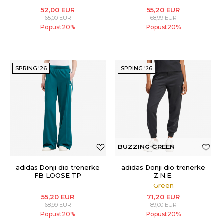
52,00
EUR
55,20
EUR
65,00
EUR
68,99
EUR
Popust
20
%
Popust
20
%
SPRING '26
SPRING '26
BUZZING GREEN
adidas Donji dio trenerke
adidas Donji dio trenerke
FB LOOSE TP
Z.N.E.
Green
55,20
EUR
71,20
EUR
68,99
EUR
89,00
EUR
Popust
20
%
Popust
20
%