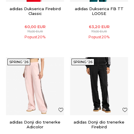
adidas Dukserica Firebird
adidas Dukserica FB TT
Classic
LOOSE
60,00
EUR
63,20
EUR
75,00
EUR
79,00
EUR
Popust
20
%
Popust
20
%
SPRING '26
SPRING '26
adidas Donji dio trenerke
adidas Donji dio trenerke
Adicolor
Firebird