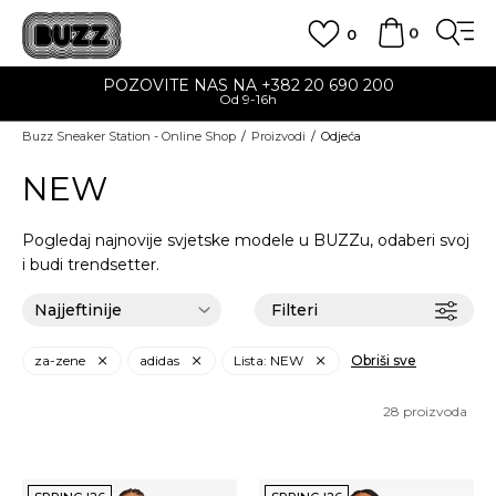
0
0
POZOVITE NAS NA +382 20 690 200
Od 9-16h
Buzz Sneaker Station - Online Shop
Proizvodi
Odjeća
NEW
Pogledaj najnovije svjetske modele u BUZZu, odaberi svoj
i budi trendsetter.
Filteri
za-zene
adidas
Lista: NEW
Obriši sve
28
proizvoda