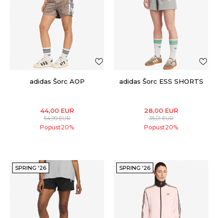
adidas Šorc AOP
adidas Šorc ESS SHORTS
44,00
EUR
28,00
EUR
54,99
EUR
35,01
EUR
Popust
20
%
Popust
20
%
SPRING '26
SPRING '26