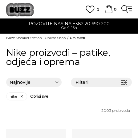
0
0
POZOVITE NAS NA +382 20 690 200
Od 9-16h
Buzz Sneaker Station - Online Shop
Proizvodi
Nike proizvodi – patike,
odjeća i oprema
Filteri
nike
Obriši sve
2003
proizvoda