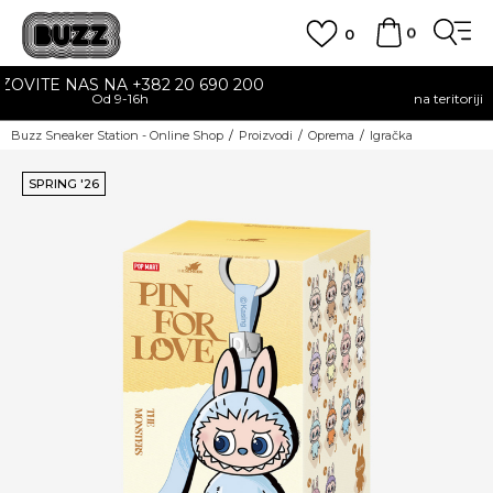
0
0
 690 200
BESPLATNA DOSTAV
na teritoriji CG za sve poružbine u vrijedn
Buzz Sneaker Station - Online Shop
Proizvodi
Oprema
Igračka
SPRING '26