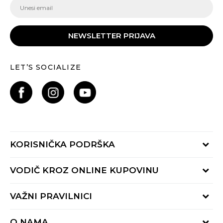
NEWSLETTER PRIJAVA
LET’S SOCIALIZE
KORISNIČKA PODRŠKA
Provjeri status porudžbine
VODIČ KROZ ONLINE KUPOVINU
Pozovite nas:
+382 20 690 200
Načini isporuke
VAŽNI PRAVILNICI
Radno vrijeme 9-16h
Povrat robe i povrat sredstava
online@buzzsneakers.me
Uslovi korišćenja
Reklamacije
O NAMA