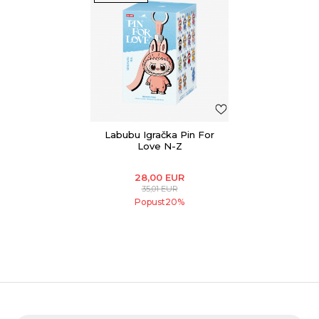
Labubu Igračka Pin For
Love N-Z
28,00
EUR
35,01
EUR
Popust
20
%