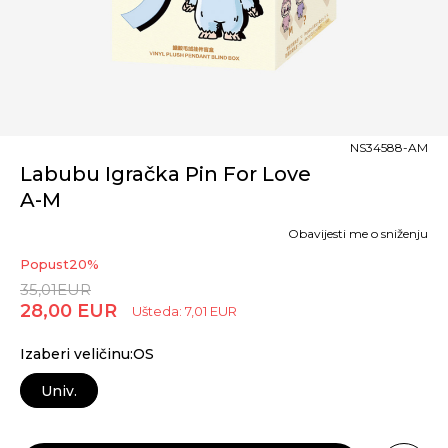
NS34588-AM
Labubu Igračka Pin For Love
A-M
Obavijesti me o sniženju
Popust
20
%
35,01
EUR
28,00
EUR
Ušteda:
7,01
EUR
Izaberi veličinu:OS
Univ.