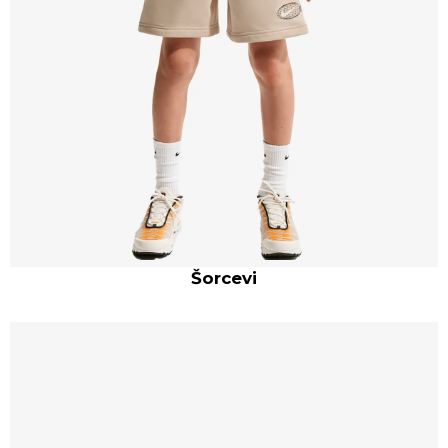
Šorcevi