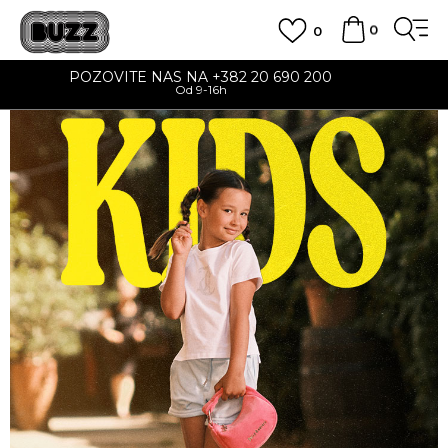
0
0
BESPLATNA DOSTAVA
na teritoriji CG za sve poružbine u vrijednosti preko 30 EUR