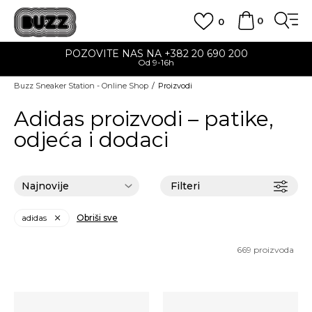
0
0
POZOVITE NAS NA +382 20 690 200
Od 9-16h
Buzz Sneaker Station - Online Shop
Proizvodi
Adidas proizvodi – patike,
odjeća i dodaci
Filteri
adidas
Obriši sve
669
proizvoda