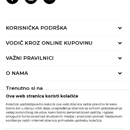
KORISNIČKA PODRŠKA
Provjeri status porudžbine
VODIČ KROZ ONLINE KUPOVINU
Pozovite nas:
+382 20 690 200
Načini isporuke
VAŽNI PRAVILNICI
Radno vrijeme 9-16h
Povrat robe i povrat sredstava
online@buzzsneakers.me
Uslovi korišćenja
Reklamacije
O NAMA
Politika privatnosti
Zamjena artikla
BUZZ Koncept
Pravila Sport&Bonus programa
Trenutno si na
BUZZ Brendovi
Ova web stranica koristi kolačiće
Buzz Crna Gora
PROMIJENI
BUZZ Crew
Kolačiće upotrebljavamo kako bi ova web stranica radila pravilno te kako
BUZZ Shopovi
bismo bili u stanju vršiti dalja unapređenja stranice sa svrhom poboljšavanja
vašeg korisničkog iskustva, kako bismo personalizovali sadržaj i oglase,
Nastojimo da budemo što precizniji u opisu proizvoda, prikazu slika i samih
cijena, ali ne možemo garantovati da su sve informacije kompletne i bez
Postani dio BUZZ tima
omogućili funkcionalnost društvenih medija i analizirali promet. Nastavkom
grešaka. Svi artikli prikazani na sajtu su dio naše ponude i ne podrazumijeva da
korištenja naših internet stranica prihvatate upotrebu kolačića.
su dostupni u svakom trenutku. Raspoloživost robe možete provjeriti pozivom
Click&Collect
na broj +382 20 690 200.