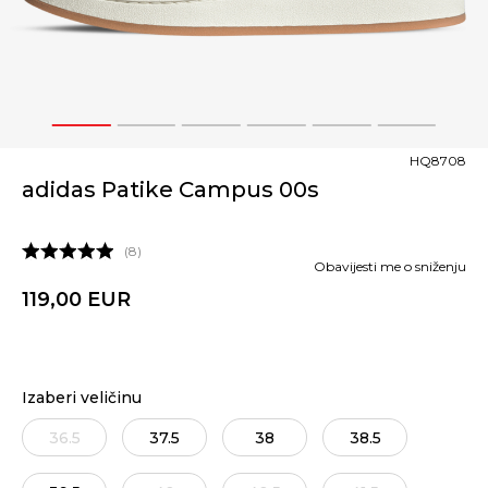
1
2
3
4
5
6
HQ8708
adidas Patike Campus 00s
8
Obavijesti me o sniženju
119,00
EUR
Izaberi veličinu
36.5
37.5
38
38.5