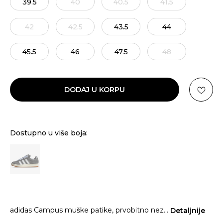
39.5
40
40.5
41.5
42
42.5
43.5
44
45.5
46
47.5
48
DODAJ U KORPU
Dostupno u više boja:
adidas Campus muške patike, prvobitno nez
...
Detaljnije