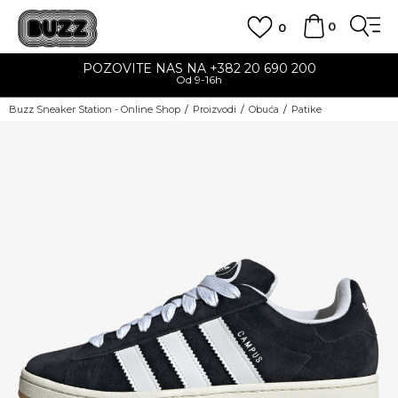
0
0
POZOVITE NAS NA +382 20 690 200
Od 9-16h
Buzz Sneaker Station - Online Shop
Proizvodi
Obuća
Patike