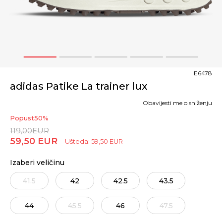
1
2
3
4
5
IE6478
adidas Patike La trainer lux
Obavijesti me o sniženju
Popust
50
%
119,00
EUR
59,50
EUR
Ušteda:
59,50
EUR
Izaberi veličinu
41.5
42
42.5
43.5
44
45.5
46
47.5