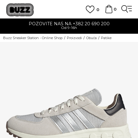
0
0
POZOVITE NAS NA +382 20 690 200
Od 9-16h
Buzz Sneaker Station - Online Shop
Proizvodi
Obuća
Patike