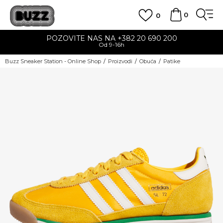
0
0
POZOVITE NAS NA +382 20 690 200
Od 9-16h
Buzz Sneaker Station - Online Shop
Proizvodi
Obuća
Patike