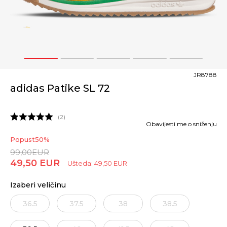
1
2
3
4
5
JR8788
adidas Patike SL 72
2
Obavijesti me o sniženju
Popust
50
%
99,00
EUR
49,50
EUR
Ušteda:
49,50
EUR
Izaberi veličinu
36.5
37.5
38
38.5