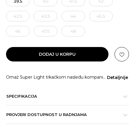
39.5
40
41.5
42
42.5
43.5
44
45.5
46
47.5
48
DODAJ U KORPU
Omaž Super Light trkačkom nasleđu kompani
...
Detaljnije
SPECIFIKACIJA
PROVJERI DOSTUPNOST U RADNJAMA