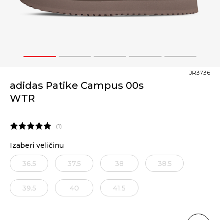
1
2
3
4
5
JR3736
adidas Patike Campus 00s
WTR
1
Izaberi veličinu
36.5
37.5
38
38.5
39.5
40
41.5