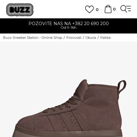
0
0
POZOVITE NAS NA +382 20 690 200
Od 9-16h
Buzz Sneaker Station - Online Shop
Proizvodi
Obuća
Patike