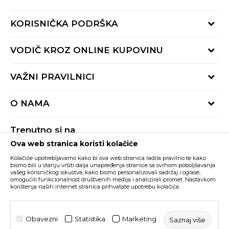
KORISNIČKA PODRŠKA
Provjeri status porudžbine
VODIČ KROZ ONLINE KUPOVINU
Pozovite nas:
+382 20 690 200
Načini isporuke
VAŽNI PRAVILNICI
Radno vrijeme 9-16h
Povrat robe i povrat sredstava
online@buzzsneakers.me
Uslovi korišćenja
Reklamacije
O NAMA
Politika privatnosti
Zamjena artikla
BUZZ Koncept
Pravila Sport&Bonus programa
Trenutno si na
BUZZ Brendovi
Ova web stranica koristi kolačiće
Buzz Crna Gora
PROMIJENI
BUZZ Crew
Kolačiće upotrebljavamo kako bi ova web stranica radila pravilno te kako
BUZZ Shopovi
bismo bili u stanju vršiti dalja unapređenja stranice sa svrhom poboljšavanja
vašeg korisničkog iskustva, kako bismo personalizovali sadržaj i oglase,
Nastojimo da budemo što precizniji u opisu proizvoda, prikazu slika i samih
cijena, ali ne možemo garantovati da su sve informacije kompletne i bez
Postani dio BUZZ tima
omogućili funkcionalnost društvenih medija i analizirali promet. Nastavkom
grešaka. Svi artikli prikazani na sajtu su dio naše ponude i ne podrazumijeva da
korištenja naših internet stranica prihvatate upotrebu kolačića.
su dostupni u svakom trenutku. Raspoloživost robe možete provjeriti pozivom
Click&Collect
na broj +382 20 690 200.
©2026
www.buzzsneakers.me
, Izrada
NB SOFT
. Sva prava
Obavezni
Statistika
Marketing
Saznaj više
zadržana.