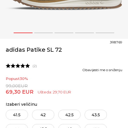
1
2
3
4
5
JR8769
adidas Patike SL 72
2
Obavijesti me o sniženju
Popust
30
%
99,00
EUR
69,30
EUR
Ušteda:
29,70
EUR
Izaberi veličinu
41.5
42
42.5
43.5