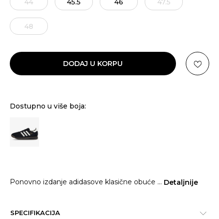
44
45.5
46
47.5
48
DODAJ U KORPU
Dostupno u više boja:
Ponovno izdanje adidasove klasične obuće
...
Detaljnije
SPECIFIKACIJA