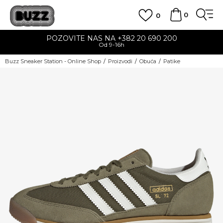
0
0
POZOVITE NAS NA +382 20 690 200
Od 9-16h
Buzz Sneaker Station - Online Shop
Proizvodi
Obuća
Patike