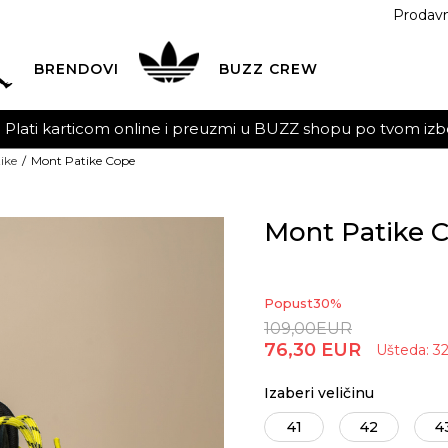
Prodav
BRENDOVI
BUZZ
CREW
Plati karticom online i preuzmi u BUZZ shopu po tvom izb
ike
Mont Patike Cope
Mont Patike 
Popust
30
%
109,00
EUR
76,30
EUR
Ušteda:
3
Izaberi veličinu
41
42
4