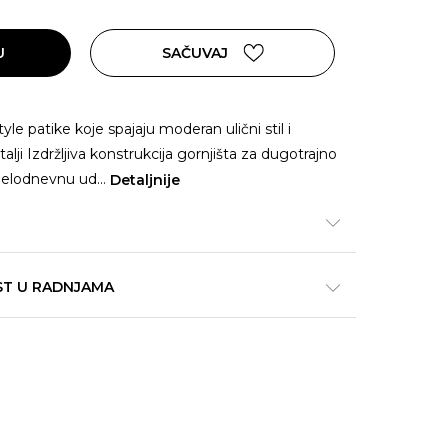
U
SAČUVAJ
e patike koje spajaju moderan ulični stil i
ji Izdržljiva konstrukcija gornjišta za dugotrajno
cjelodnevnu ud
...
Detaljnije
ST U RADNJAMA