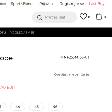
nice
Sport
&
Bonus
Prijavi se
Registrujte se
Last Buy
0
Pretraži sajt
0
oru
POGLEDAJ VIŠE
Cope
MNF253M133-01
Obavijesti me o sniženju
2,70
EUR
3
44
45
46