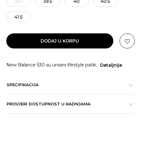
38.5
39.5
40
40.5
41.5
DODAJ U KORPU
New Balance 530 su unisex lifestyle patik
...
Detaljnije
SPECIFIKACIJA
PROVJERI DOSTUPNOST U RADNJAMA