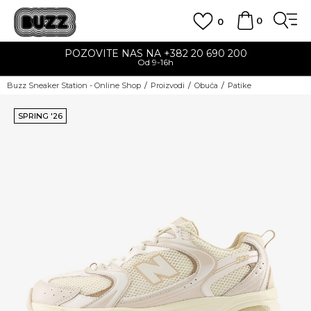
0
0
POZOVITE NAS NA +382 20 690 200
Od 9-16h
Buzz Sneaker Station - Online Shop
Proizvodi
Obuća
Patike
SPRING '26