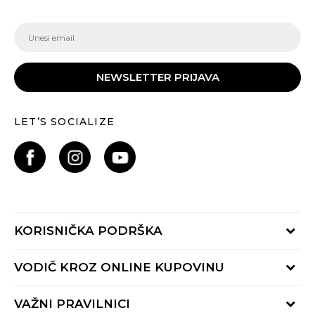
NEWSLETTER PRIJAVA
LET’S SOCIALIZE
KORISNIČKA PODRŠKA
Provjeri status porudžbine
VODIČ KROZ ONLINE KUPOVINU
Pozovite nas:
+382 20 690 200
Načini isporuke
VAŽNI PRAVILNICI
Radno vrijeme 9-16h
Povrat robe i povrat sredstava