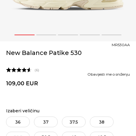
1
2
3
4
5
MR530AA
New Balance Patike 530
6
Obavijesti me o sniženju
109,00
EUR
Izaberi veličinu
36
37
37.5
38