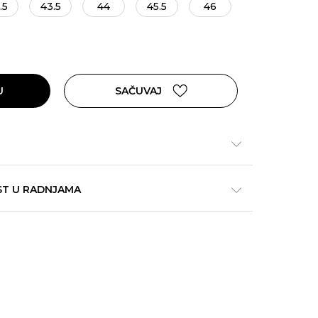
.5
43.5
44
45.5
46
U
SAČUVAJ
ST U RADNJAMA