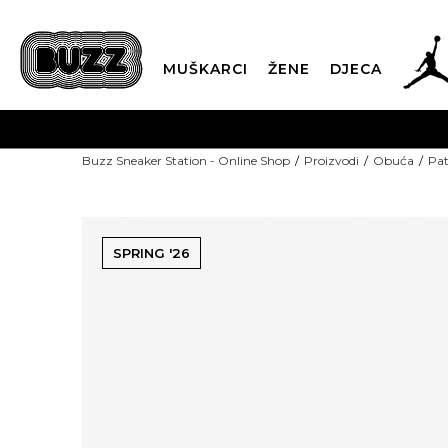
MUŠKARCI
ŽENE
DJECA
BESPLATNA DOST
Buzz Sneaker Station - Online Shop
Proizvodi
Obuća
Pat
SPRING '26