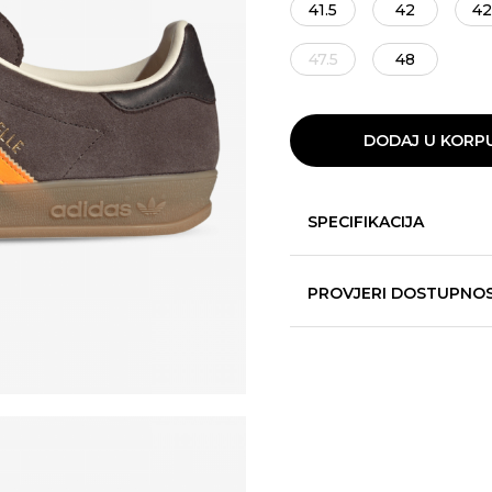
41.5
42
42
47.5
48
DODAJ U KORP
SPECIFIKACIJA
PROVJERI DOSTUPNO