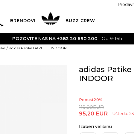
Prodav
BRENDOVI
BUZZ
CREW
AVA
na teritoriji CG za sve poružbine u vrijednosti preko 30
ike
adidas Patike GAZELLE INDOOR
adidas Patik
INDOOR
Popust
20
%
119,00
EUR
95,20
EUR
Ušteda:
23
Izaberi veličinu