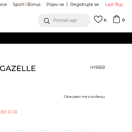
nice
Sport
&
Bonus
Prijavi se
Registrujte se
Last Buy
0
Pretraži sajt
0
 EUR
POGLEDAJ VIŠE
e GAZELLE
IH9659
Obavijesti me o sniženju
,80
EUR