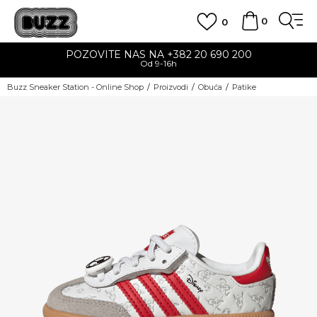
0
0
POZOVITE NAS NA +382 20 690 200
Od 9-16h
Buzz Sneaker Station - Online Shop
Proizvodi
Obuća
Patike