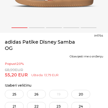
1
2
3
4
5
IH1754
adidas Patike Disney Samba
OG
Obavijesti me o sniženju
Popust
20
%
68,99
EUR
55,20
EUR
Ušteda:
13,79
EUR
Izaberi veličinu
25
26
19
20
21
22
23
24