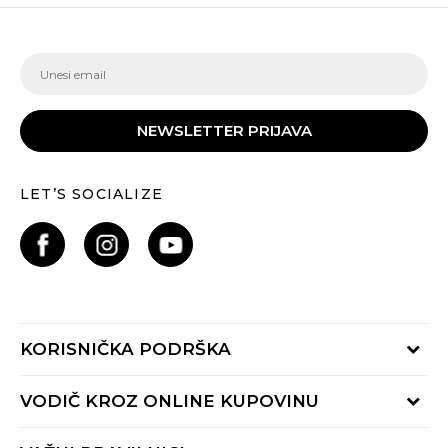
NEWSLETTER PRIJAVA
LET’S SOCIALIZE
KORISNIČKA PODRŠKA
Provjeri status porudžbine
VODIČ KROZ ONLINE KUPOVINU
Pozovite nas:
+382 20 690 200
Načini isporuke