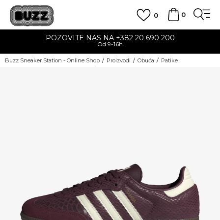
0
0
POZOVITE NAS NA +382 20 690 200
Od 9-16h
Buzz Sneaker Station - Online Shop
Proizvodi
Obuća
Patike