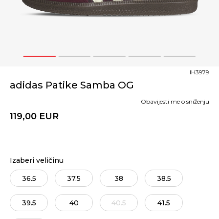
1
2
3
4
5
IH3979
adidas Patike Samba OG
Obavijesti me o sniženju
119,00
EUR
Izaberi veličinu
36.5
37.5
38
38.5
39.5
40
40.5
41.5