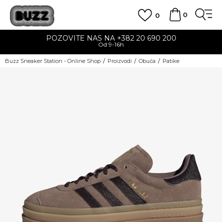
0
0
POZOVITE NAS NA +382 20 690 200
Od 9-16h
Buzz Sneaker Station - Online Shop
Proizvodi
Obuća
Patike