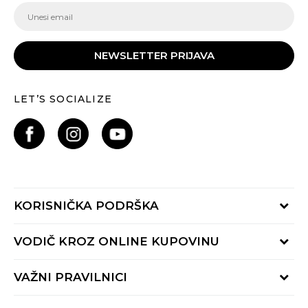
NEWSLETTER PRIJAVA
LET’S SOCIALIZE
KORISNIČKA PODRŠKA
Provjeri status porudžbine
VODIČ KROZ ONLINE KUPOVINU
Pozovite nas:
+382 20 690 200
Načini isporuke
VAŽNI PRAVILNICI
Radno vrijeme 9-16h
Povrat robe i povrat sredstava
online@buzzsneakers.me
Uslovi korišćenja
Reklamacije