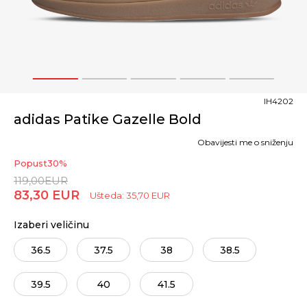
1
2
3
4
5
IH4202
adidas Patike Gazelle Bold
Obavijesti me o sniženju
Popust
30
%
119,00
EUR
83,30
EUR
Ušteda:
35,70
EUR
Izaberi veličinu
36.5
37.5
38
38.5
39.5
40
41.5