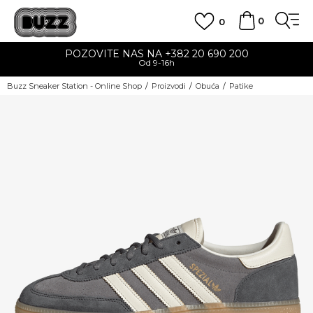
0
0
POZOVITE NAS NA +382 20 690 200
Od 9-16h
Buzz Sneaker Station - Online Shop
Proizvodi
Obuća
Patike