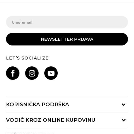
NEWSLETTER PRIJAVA
LET’S SOCIALIZE
KORISNIČKA PODRŠKA
Provjeri status porudžbine
VODIČ KROZ ONLINE KUPOVINU
Pozovite nas:
+382 20 690 200
Načini isporuke