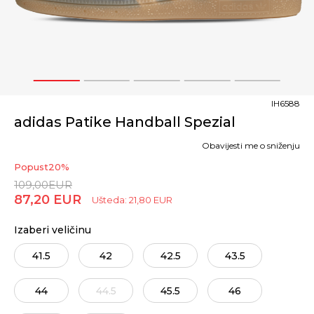
1
2
3
4
5
IH6588
adidas Patike Handball Spezial
Obavijesti me o sniženju
Popust
20
%
109,00
EUR
87,20
EUR
Ušteda:
21,80
EUR
Izaberi veličinu
41.5
42
42.5
43.5
44
44.5
45.5
46