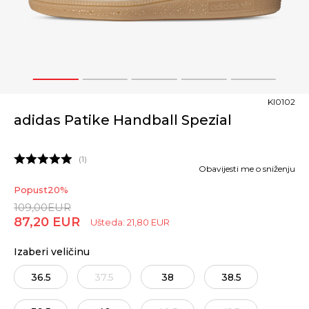
1
2
3
4
5
KI0102
adidas Patike Handball Spezial
1
Obavijesti me o sniženju
Popust
20
%
109,00
EUR
87,20
EUR
Ušteda:
21,80
EUR
Izaberi veličinu
36.5
37.5
38
38.5