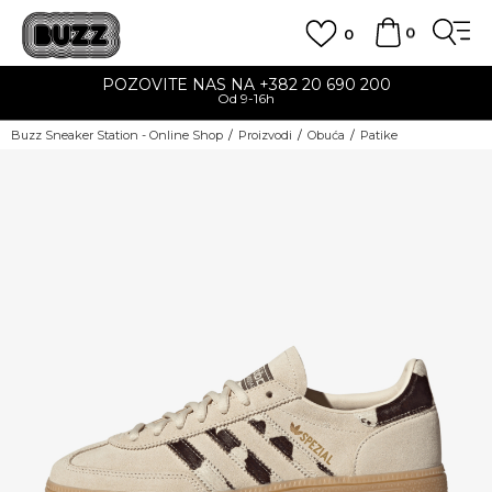
0
0
POZOVITE NAS NA +382 20 690 200
Od 9-16h
Buzz Sneaker Station - Online Shop
Proizvodi
Obuća
Patike