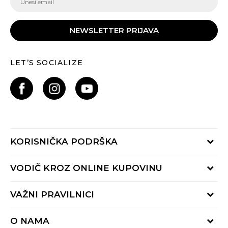
NEWSLETTER PRIJAVA
LET’S SOCIALIZE
KORISNIČKA PODRŠKA
Provjeri status porudžbine
VODIČ KROZ ONLINE KUPOVINU
Pozovite nas:
+382 20 690 200
Načini isporuke
VAŽNI PRAVILNICI
Radno vrijeme 9-16h
Povrat robe i povrat sredstava
online@buzzsneakers.me
Uslovi korišćenja
Reklamacije
O NAMA