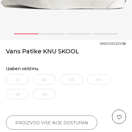
1
2
3
4
VN000D22YS8
Vans Patike KNU SKOOL
Izaberi veličinu
41
42
43
44
45
46
PROIZVOD VIŠE NIJE DOSTUPAN