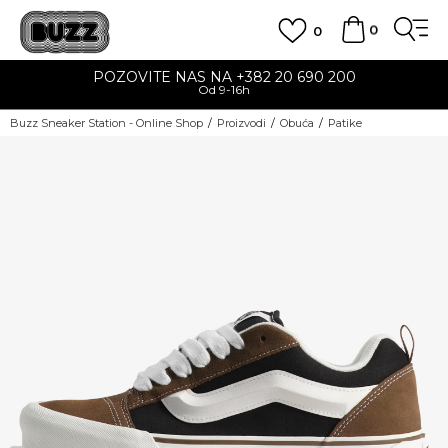
0
0
POZOVITE NAS NA +382 20 690 200
Od 9-16h
Buzz Sneaker Station - Online Shop
Proizvodi
Obuća
Patike