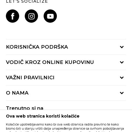
LET’S SOCIALIZE
KORISNIČKA PODRŠKA
Provjeri status porudžbine
VODIČ KROZ ONLINE KUPOVINU
Pozovite nas:
+382 20 690 200
Načini isporuke
VAŽNI PRAVILNICI
Radno vrijeme 9-16h
Povrat robe i povrat sredstava
online@buzzsneakers.me
Uslovi korišćenja
Reklamacije
O NAMA
Politika privatnosti
Zamjena artikla
BUZZ Koncept
Pravila Sport&Bonus programa
Trenutno si na
BUZZ Brendovi
Ova web stranica koristi kolačiće
Buzz Crna Gora
PROMIJENI
BUZZ Crew
Kolačiće upotrebljavamo kako bi ova web stranica radila pravilno te kako
BUZZ Shopovi
bismo bili u stanju vršiti dalja unapređenja stranice sa svrhom poboljšavanja