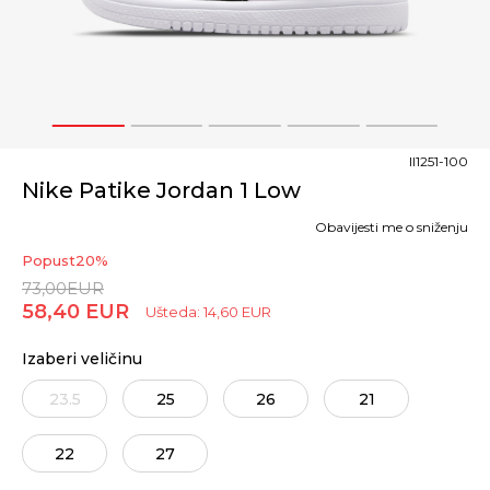
1
2
3
4
5
II1251-100
Nike Patike Jordan 1 Low
Obavijesti me o sniženju
Popust
20
%
73,00
EUR
58,40
EUR
Ušteda:
14,60
EUR
Izaberi veličinu
23.5
25
26
21
22
27