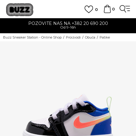
0
0
POZOVITE NAS NA +382 20 690 200
Od 9-16h
Buzz Sneaker Station - Online Shop
Proizvodi
Obuća
Patike