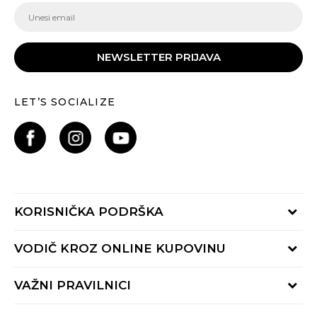
NEWSLETTER PRIJAVA
LET’S SOCIALIZE
KORISNIČKA PODRŠKA
Provjeri status porudžbine
VODIČ KROZ ONLINE KUPOVINU
Pozovite nas:
+382 20 690 200
Načini isporuke
VAŽNI PRAVILNICI
Radno vrijeme 9-16h
Povrat robe i povrat sredstava
online@buzzsneakers.me
Uslovi korišćenja
Reklamacije