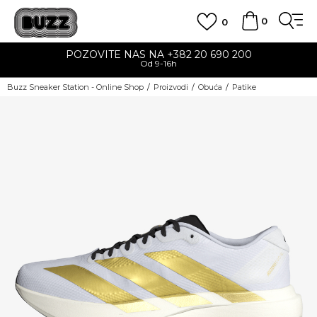
0
0
POZOVITE NAS NA +382 20 690 200
Od 9-16h
Buzz Sneaker Station - Online Shop
Proizvodi
Obuća
Patike