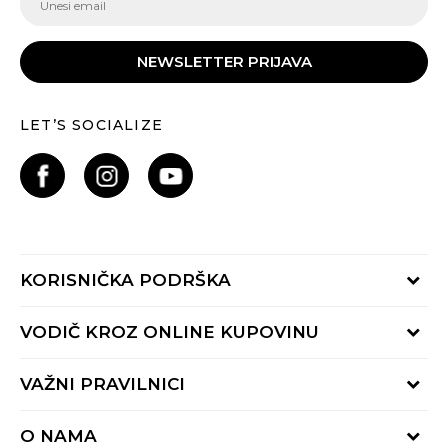
NEWSLETTER PRIJAVA
LET’S SOCIALIZE
KORISNIČKA PODRŠKA
Provjeri status porudžbine
VODIČ KROZ ONLINE KUPOVINU
Pozovite nas:
+382 20 690 200
Načini isporuke
VAŽNI PRAVILNICI
Radno vrijeme 9-16h
Povrat robe i povrat sredstava
online@buzzsneakers.me
Uslovi korišćenja
Reklamacije
O NAMA