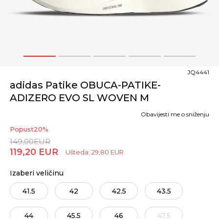
1
2
3
4
5
JQ4441
adidas Patike OBUCA-PATIKE-
ADIZERO EVO SL WOVEN M
Obavijesti me o sniženju
Popust
20
%
149,00
EUR
119,20
EUR
Ušteda:
29,80
EUR
Izaberi veličinu
41.5
42
42.5
43.5
44
45.5
46
47.5