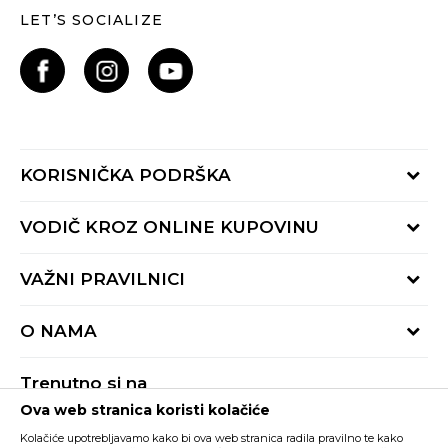
LET’S SOCIALIZE
KORISNIČKA PODRŠKA
Provjeri status porudžbine
VODIČ KROZ ONLINE KUPOVINU
Pozovite nas:
+382 20 690 200
Načini isporuke
VAŽNI PRAVILNICI
Radno vrijeme 9-16h
Povrat robe i povrat sredstava
online@buzzsneakers.me
Uslovi korišćenja
Reklamacije
O NAMA
Politika privatnosti
Zamjena artikla
BUZZ Koncept
Pravila Sport&Bonus programa
Trenutno si na
BUZZ Brendovi
Ova web stranica koristi kolačiće
Buzz Crna Gora
PROMIJENI
BUZZ Crew
Kolačiće upotrebljavamo kako bi ova web stranica radila pravilno te kako