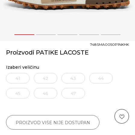
1
2
3
4
5
748SMA0050P1NKHK
Proizvodi PATIKE LACOSTE
Izaberi veličinu
41
42
43
44
45
46
47
PROIZVOD VIŠE NIJE DOSTUPAN