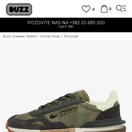
0
0
POZOVITE NAS NA +382 20 690 200
Od 9-16h
Buzz Sneaker Station - Online Shop
Proizvodi