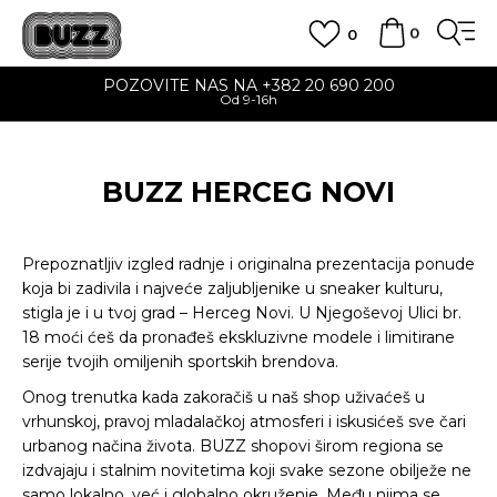
0
0
POZOVITE NAS NA +382 20 690 200
Od 9-16h
BUZZ HERCEG NOVI
Prepoznatljiv izgled radnje i originalna prezentacija ponude
koja bi zadivila i najveće zaljubljenike u sneaker kulturu,
stigla je i u tvoj grad – Herceg Novi. U Njegoševoj Ulici br.
18 moći ćeš da pronađeš ekskluzivne modele i limitirane
serije tvojih omiljenih sportskih brendova.
Onog trenutka kada zakoračiš u naš shop uživaćeš u
vrhunskoj, pravoj mladalačkoj atmosferi i iskusićeš sve čari
urbanog načina života. BUZZ shopovi širom regiona se
izdvajaju i stalnim novitetima koji svake sezone obilježe ne
samo lokalno, već i globalno okruženje. Među njima se