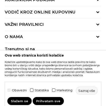
Provjeri status porudžbine
VODIČ KROZ ONLINE KUPOVINU
Pozovite nas:
+382 20 690 200
Načini isporuke
VAŽNI PRAVILNICI
Radno vrijeme 9-16h
Povrat robe i povrat sredstava
online@buzzsneakers.me
Uslovi korišćenja
Reklamacije
O NAMA
Politika privatnosti
Zamjena artikla
BUZZ Koncept
Pravila Sport&Bonus programa
Trenutno si na
BUZZ Brendovi
Ova web stranica koristi kolačiće
Buzz Crna Gora
PROMIJENI
BUZZ Crew
Kolačiće upotrebljavamo kako bi ova web stranica radila pravilno te kako
BUZZ Shopovi
bismo bili u stanju vršiti dalja unapređenja stranice sa svrhom poboljšavanja
vašeg korisničkog iskustva, kako bismo personalizovali sadržaj i oglase,
Nastojimo da budemo što precizniji u opisu proizvoda, prikazu slika i samih
cijena, ali ne možemo garantovati da su sve informacije kompletne i bez
Postani dio BUZZ tima
omogućili funkcionalnost društvenih medija i analizirali promet. Nastavkom
grešaka. Svi artikli prikazani na sajtu su dio naše ponude i ne podrazumijeva da
korištenja naših internet stranica prihvatate upotrebu kolačića.
su dostupni u svakom trenutku. Raspoloživost robe možete provjeriti pozivom
Click&Collect
na broj +382 20 690 200.
©2026
www.buzzsneakers.me
, Izrada
NB SOFT
. Sva prava
Obavezni
Statistika
Marketing
Saznaj više
zadržana.
Slažem se
Prihvatam sve