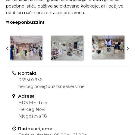
posebno ističu pažljivo selektovane kolekcije, ali i pažljivo
odabran način prezentacije proizvoda.
#keeponbuzzin!
Kontakt
069307936
herceg.novi@buzzsneakers.me
Adresa
BDS.ME d.o.o.
Herceg Novi
Njegoševa 18
Radno vrijeme