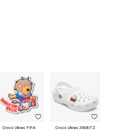
Crocs Ukr
/ SOU
KENNY F
4,00
EU
Popu
Crocs Ukras FIFA
Crocs Ukras JIBBITZ