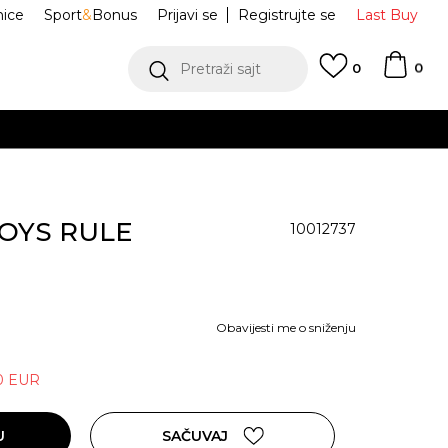
nice
Sport
&
Bonus
Prijavi se
Registrujte se
Last Buy
0
Pretraži sajt
0
BOYS RULE
10012737
Obavijesti me o sniženju
0
EUR
U
SAČUVAJ