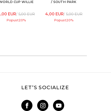
WORLD CUP WILLIE
/ SOUTH PARK
JIB
CARTMAN FULL
BODY
,00
EUR
4,00
EUR
5,00
EUR
5,00
EUR
Popust
20
%
Popust
20
%
LET’S SOCIALIZE