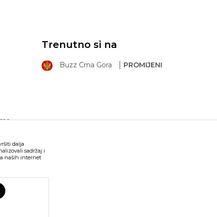
Trenutno si na
Buzz Crna Gora
PROMIJENI
ima
šiti dalja
lizovali sadržaj i
a naših internet