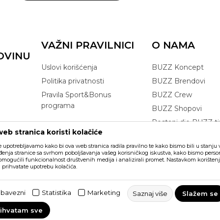
VAŽNI PRAVILNICI
O NAMA
OVINU
Uslovi korišćenja
BUZZ Koncept
Politika privatnosti
BUZZ Brendovi
Pravila Sport&Bonus
BUZZ Crew
programa
BUZZ Shopovi
Postani dio BUZZ t
eb stranica koristi kolačiće
Click&Collect
e upotrebljavamo kako bi ova web stranica radila pravilno te kako bismo bili u stanju vr
enja stranice sa svrhom poboljšavanja vašeg korisničkog iskustva, kako bismo persona
 omogućili funkcionalnost društvenih medija i analizirali promet. Nastavkom korištenj
a prihvatate upotrebu kolačića.
ikazu slika i samih cijena, ali ne
šaka. Svi artikli prikazani na sajtu
bavezni
Statistika
Marketing
Saznaj više
Slažem se
vakom trenutku. Raspoloživost robe
rihvatam sve