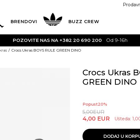
Prodav
BRENDOVI
BUZZ
CREW
POZOVITE NAS NA +382 20 690 200
Od 9-16h
kras
Crocs Ukras BOYS RULE GREEN DINO
Crocs Ukras 
GREEN DINO
Popust
20
%
5,00
EUR
4,00
EUR
Ušteda:
1,0
DODAJ U KORP