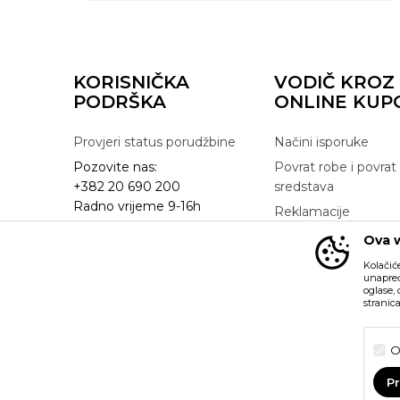
KORISNIČKA
VODIČ KROZ
PODRŠKA
ONLINE KUP
Provjeri status porudžbine
Načini isporuke
Pozovite nas:
Povrat robe i povrat
+382 20 690 200
sredstava
Radno vrijeme 9-16h
Reklamacije
online@buzzsneakers.me
Zamjena artikla
Ova w
Kolačić
unapređ
oglase,
stranic
Nastojimo da budemo što precizniji u opisu proizvoda, pr
možemo garantovati da su sve informacije kompletne i bez gre
O
su dio naše ponude i ne podrazumijeva da su dostupni u s
možete provjeriti pozivom na broj +382 20 690 200.
P