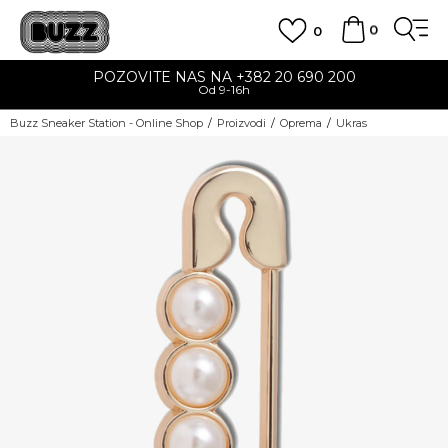
0
0
POZOVITE NAS NA +382 20 690 200
Od 9-16h
Buzz Sneaker Station - Online Shop
Proizvodi
Oprema
Ukras