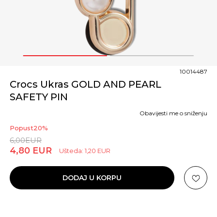
1
2
10014487
Crocs Ukras GOLD AND PEARL
SAFETY PIN
Obavijesti me o sniženju
Popust
20
%
6,00
EUR
4,80
EUR
Ušteda:
1,20
EUR
DODAJ U KORPU