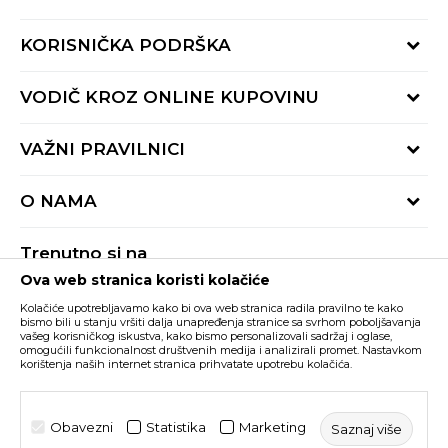
KORISNIČKA PODRŠKA
Provjeri status porudžbine
VODIČ KROZ ONLINE KUPOVINU
Pozovite nas:
+382 20 690 200
Načini isporuke
VAŽNI PRAVILNICI
Radno vrijeme 9-16h
Povrat robe i povrat sredstava
online@buzzsneakers.me
Uslovi korišćenja
Reklamacije
O NAMA
Politika privatnosti
Zamjena artikla
BUZZ Koncept
Pravila Sport&Bonus programa
Trenutno si na
BUZZ Brendovi
Ova web stranica koristi kolačiće
Buzz Crna Gora
PROMIJENI
BUZZ Crew
Kolačiće upotrebljavamo kako bi ova web stranica radila pravilno te kako
BUZZ Shopovi
bismo bili u stanju vršiti dalja unapređenja stranice sa svrhom poboljšavanja
vašeg korisničkog iskustva, kako bismo personalizovali sadržaj i oglase,
Nastojimo da budemo što precizniji u opisu proizvoda, prikazu slika i samih
cijena, ali ne možemo garantovati da su sve informacije kompletne i bez
Postani dio BUZZ tima
omogućili funkcionalnost društvenih medija i analizirali promet. Nastavkom
grešaka. Svi artikli prikazani na sajtu su dio naše ponude i ne podrazumijeva da
korištenja naših internet stranica prihvatate upotrebu kolačića.
su dostupni u svakom trenutku. Raspoloživost robe možete provjeriti pozivom
Click&Collect
na broj +382 20 690 200.
©2026
www.buzzsneakers.me
, Izrada
NB SOFT
. Sva prava
Obavezni
Statistika
Marketing
Saznaj više
zadržana.