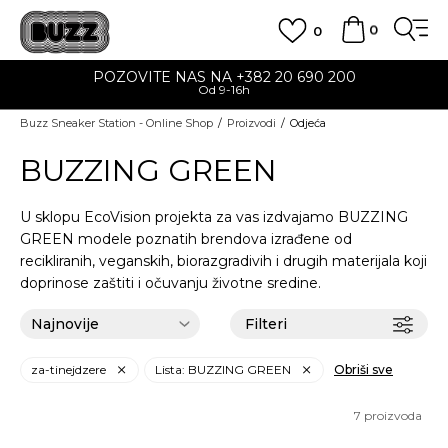
0
0
POZOVITE NAS NA +382 20 690 200
Od 9-16h
Buzz Sneaker Station - Online Shop
Proizvodi
Odjeća
BUZZING GREEN
U sklopu EcoVision projekta za vas izdvajamo BUZZING
GREEN modele poznatih brendova izrađene od
recikliranih, veganskih, biorazgradivih i drugih materijala koji
doprinose zaštiti i očuvanju životne sredine.
Filteri
za-tinejdzere
Lista: BUZZING GREEN
Obriši sve
7
proizvoda