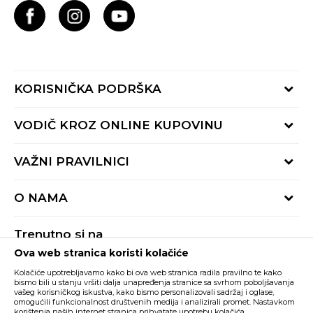
KORISNIČKA PODRŠKA
Provjeri status porudžbine
VODIČ KROZ ONLINE KUPOVINU
Pozovite nas:
+382 20 690 200
Načini isporuke
VAŽNI PRAVILNICI
Radno vrijeme 9-16h
Povrat robe i povrat sredstava
online@buzzsneakers.me
Uslovi korišćenja
Reklamacije
O NAMA
Politika privatnosti
Zamjena artikla
BUZZ Koncept
Pravila Sport&Bonus programa
Trenutno si na
BUZZ Brendovi
Ova web stranica koristi kolačiće
Buzz Crna Gora
PROMIJENI
BUZZ Crew
Kolačiće upotrebljavamo kako bi ova web stranica radila pravilno te kako
BUZZ Shopovi
bismo bili u stanju vršiti dalja unapređenja stranice sa svrhom poboljšavanja
vašeg korisničkog iskustva, kako bismo personalizovali sadržaj i oglase,
Nastojimo da budemo što precizniji u opisu proizvoda, prikazu slika i samih
cijena, ali ne možemo garantovati da su sve informacije kompletne i bez
Postani dio BUZZ tima
omogućili funkcionalnost društvenih medija i analizirali promet. Nastavkom
grešaka. Svi artikli prikazani na sajtu su dio naše ponude i ne podrazumijeva da
korištenja naših internet stranica prihvatate upotrebu kolačića.