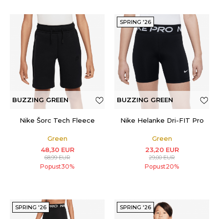
SPRING '26
BUZZING GREEN
BUZZING GREEN
Nike Šorc Tech Fleece
Nike Helanke Dri-FIT Pro
Green
Green
48,30
EUR
23,20
EUR
68,99
EUR
29,00
EUR
Popust
30
%
Popust
20
%
SPRING '26
SPRING '26