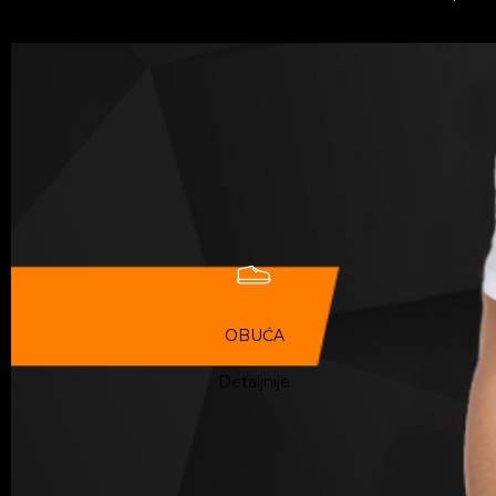
OBUĆA
Detaljnije