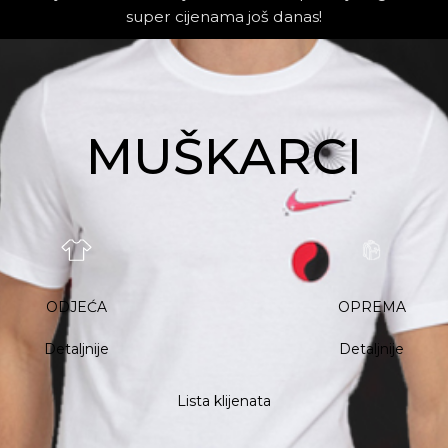
super cijenama još danas!
MUŠKARCI
ODJEĆA
OPREMA
Detaljnije
Detaljnije
Lista klijenata