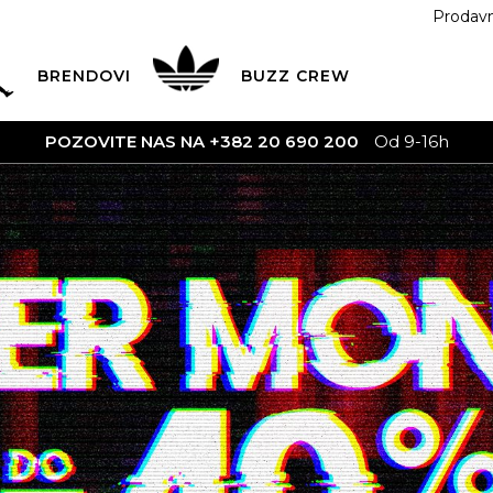
Prodav
BRENDOVI
BUZZ
CREW
ATNA DOSTAVA
na teritoriji CG za sve poružbine u vrijed