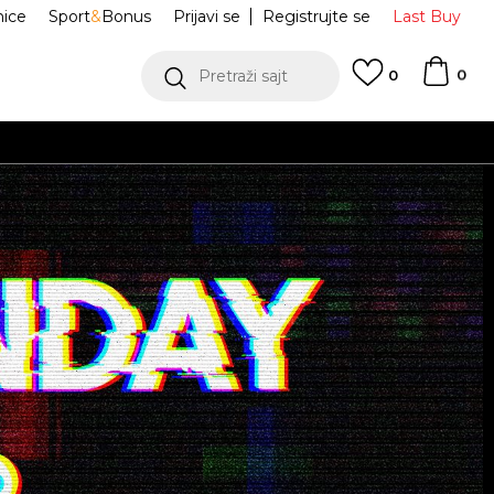
nice
Sport
&
Bonus
Prijavi se
Registrujte se
Last Buy
0
Pretraži sajt
0
nosti preko 30 EUR
POGLEDAJ VIŠE