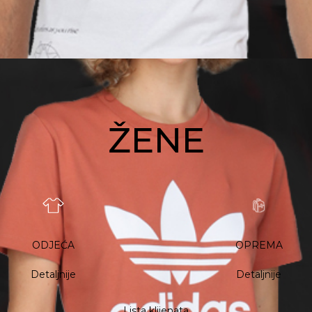
ŽENE
ODJEĆA
OPREMA
Detaljnije
Detaljnije
Lista klijenata