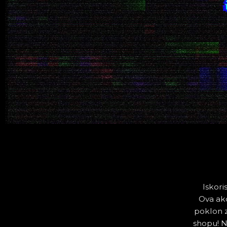
Iskori
Ova akc
poklon 
shopu! N