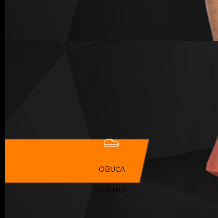
OBUĆA
Detaljnije