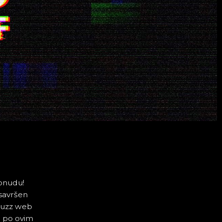
ponudu!
 savršen
Buzz web
h po ovim