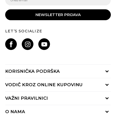
NEWSLETTER PRIJAVA
LET’S SOCIALIZE
KORISNIČKA PODRŠKA
Provjeri status porudžbine
VODIČ KROZ ONLINE KUPOVINU
Pozovite nas:
+382 20 690 200
Načini isporuke
VAŽNI PRAVILNICI
Radno vrijeme 9-16h
Povrat robe i povrat sredstava
online@buzzsneakers.me
Uslovi korišćenja
Reklamacije
O NAMA
Politika privatnosti