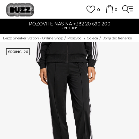
0
0
POZOVITE NAS NA +382 20 690 200
Od 9-16h
Buzz Sneaker Station - Online Shop
Proizvodi
Odjeća
Donji dio trenerke
SPRING '26