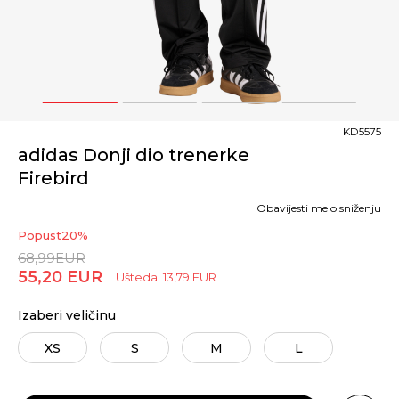
1
2
3
4
KD5575
adidas Donji dio trenerke
Firebird
Obavijesti me o sniženju
Popust
20
%
68,99
EUR
55,20
EUR
Ušteda:
13,79
EUR
Izaberi veličinu
XS
S
M
L