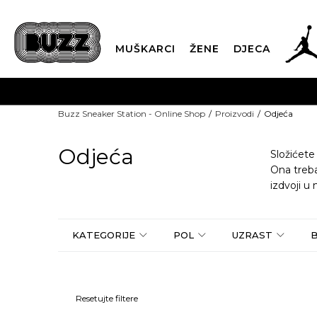
MUŠKARCI
ŽENE
DJECA
POZOVITE NAS NA +382 20 690 
Buzz Sneaker Station - Online Shop
Proizvodi
Odjeća
Odjeća
Složićete
Ona treba
izdvoji u
KATEGORIJE
POL
UZRAST
Resetujte filtere