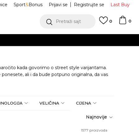
nice
Sport
&
Bonus
Prijavi se
Registrujte se
Last Buy
0
Pretraži sajt
0
, naročito kada govorimo o street style varijantama.
 ponesete, ali i da bude potpuno originalna, da vas
HNOLOGIJA
VELIČINA
CIJENA
1577
proizvoda