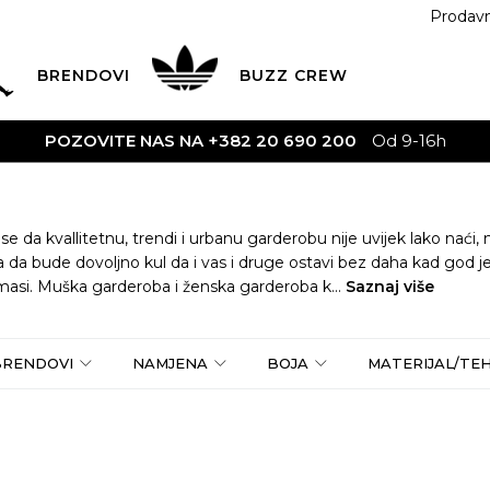
Prodav
BRENDOVI
BUZZ
CREW
200
Od 9-16h
 se da kvallitetnu, trendi i urbanu garderobu nije uvijek lako naći
 da bude dovoljno kul da i vas i druge ostavi bez daha kad god je
 masi. Muška garderoba i ženska garderoba k
...
Saznaj više
BRENDOVI
NAMJENA
BOJA
MATERIJAL/TE