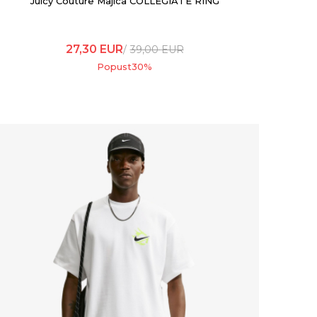
Juicy Couture Majica COLLEGIATE RING
27,30
EUR
39,00
EUR
Popust
30
%