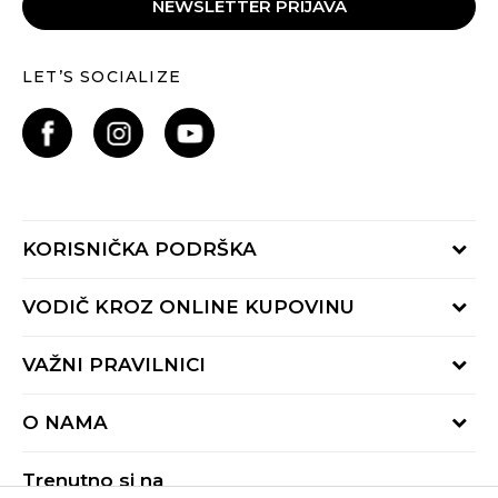
NEWSLETTER PRIJAVA
LET’S SOCIALIZE
KORISNIČKA PODRŠKA
Provjeri status porudžbine
VODIČ KROZ ONLINE KUPOVINU
Pozovite nas:
+382 20 690 200
Načini isporuke
VAŽNI PRAVILNICI
Radno vrijeme 9-16h
Povrat robe i povrat sredstava
online@buzzsneakers.me
Uslovi korišćenja
Reklamacije
O NAMA
Politika privatnosti
Zamjena artikla
BUZZ Koncept
Pravila Sport&Bonus programa
Trenutno si na
BUZZ Brendovi