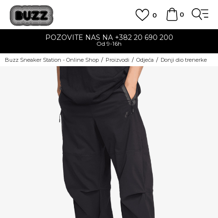
0
0
POZOVITE NAS NA +382 20 690 200
Od 9-16h
Buzz Sneaker Station - Online Shop
Proizvodi
Odjeća
Donji dio trenerke