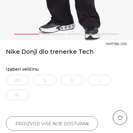
1
2
3
4
HM7158-010
Nike Donji dio trenerke Tech
Izaberi veličinu
XS
S
M
L
XL
PROIZVOD VIŠE NIJE DOSTUPAN