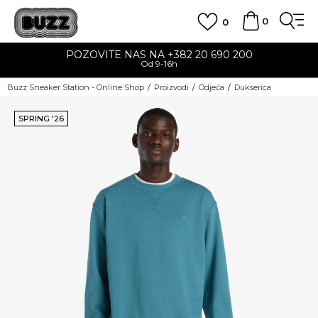
0
0
POZOVITE NAS NA +382 20 690 200
Od 9-16h
Buzz Sneaker Station - Online Shop
Proizvodi
Odjeća
Dukserica
SPRING '26