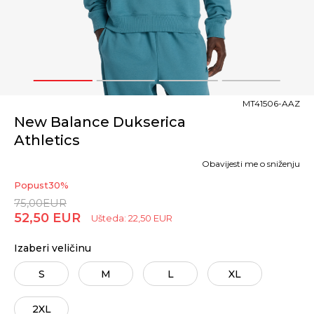
1
2
3
4
MT41506-AAZ
New Balance Dukserica
Athletics
Obavijesti me o sniženju
Popust
30
%
75,00
EUR
52,50
EUR
Ušteda:
22,50
EUR
Izaberi veličinu
S
M
L
XL
2XL