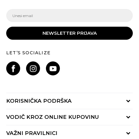
NEWSLETTER PRIJAVA
LET’S SOCIALIZE
KORISNIČKA PODRŠKA
Provjeri status porudžbine
VODIČ KROZ ONLINE KUPOVINU
Pozovite nas:
+382 20 690 200
Načini isporuke
VAŽNI PRAVILNICI
Radno vrijeme 9-16h
Povrat robe i povrat sredstava