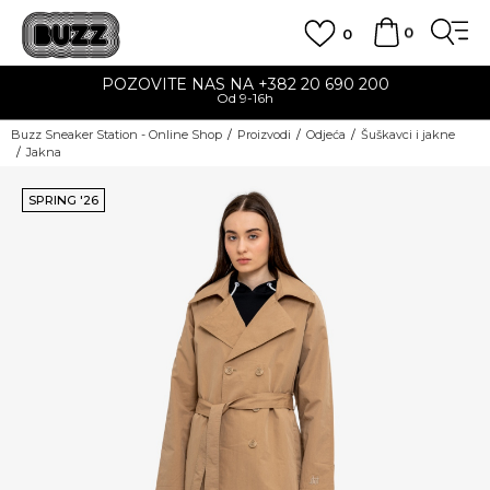
0
0
POZOVITE NAS NA +382 20 690 200
Od 9-16h
Buzz Sneaker Station - Online Shop
Proizvodi
Odjeća
Šuškavci i jakne
Jakna
SPRING '26