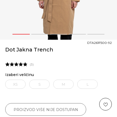
1
2
3
4
5
DTA261F500-92
Dot Jakna Trench
3
Izaberi veličinu
XS
S
M
L
PROIZVOD VIŠE NIJE DOSTUPAN