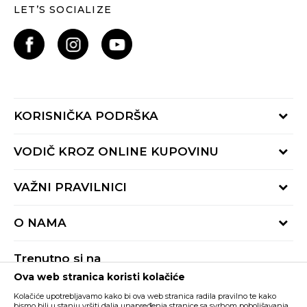
LET’S SOCIALIZE
KORISNIČKA PODRŠKA
Provjeri status porudžbine
VODIČ KROZ ONLINE KUPOVINU
Pozovite nas:
+382 20 690 200
Načini isporuke
VAŽNI PRAVILNICI
Radno vrijeme 9-16h
Povrat robe i povrat sredstava
online@buzzsneakers.me
Uslovi korišćenja
Reklamacije
O NAMA
Politika privatnosti
Zamjena artikla
BUZZ Koncept
Pravila Sport&Bonus programa
Trenutno si na
BUZZ Brendovi
Ova web stranica koristi kolačiće
Buzz Crna Gora
PROMIJENI
BUZZ Crew
Kolačiće upotrebljavamo kako bi ova web stranica radila pravilno te kako
bismo bili u stanju vršiti dalja unapređenja stranice sa svrhom poboljšavanja