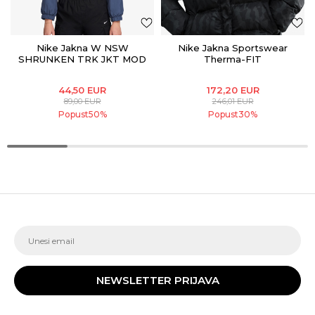
Nike Jakna W NSW
Nike Jakna Sportswear
SHRUNKEN TRK JKT MOD
Therma-FIT
44,50
EUR
172,20
EUR
89,00
EUR
246,01
EUR
Popust
50
%
Popust
30
%
NEWSLETTER PRIJAVA