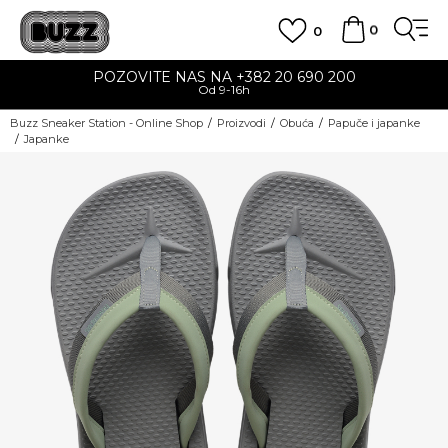
0
0
POZOVITE NAS NA +382 20 690 200
Od 9-16h
Buzz Sneaker Station - Online Shop
Proizvodi
Obuća
Papuče i japanke
Japanke