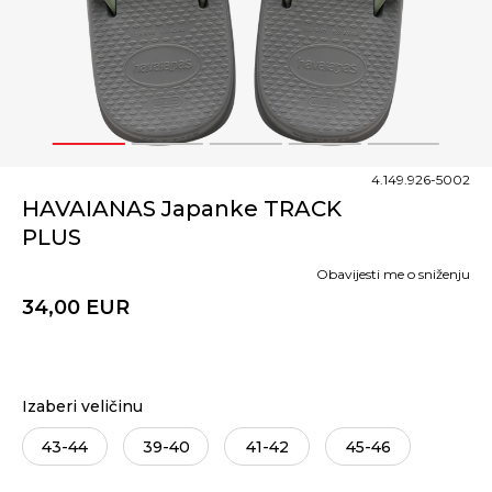
1
2
3
4
5
4.149.926-5002
HAVAIANAS Japanke TRACK
PLUS
Obavijesti me o sniženju
34,00
EUR
Izaberi veličinu
43-44
39-40
41-42
45-46