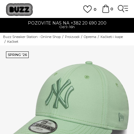
0
0
POZOVITE NAS NA +382 20 690 200
Od 9-16h
Buzz Sneaker Station - Online Shop
Proizvodi
Oprema
Kačketi i kape
Kačket
SPRING '26