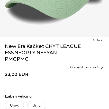
1
2
60667411
New Era Kačket CHYT LEAGUE
ESS 9FORTY NEYYAN
PMGPMG
Obavijesti me o sniženju
23,00
EUR
Izaberi veličinu
Univ.
Univ.