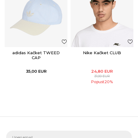
adidas Kačket TWEED
Nike Kačket CLUB
CAP
35,00
EUR
24,80
EUR
31,00
EUR
Popust
20
%