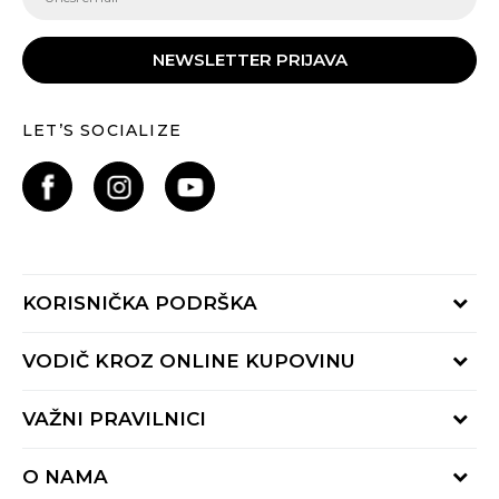
NEWSLETTER PRIJAVA
LET’S SOCIALIZE
KORISNIČKA PODRŠKA
Provjeri status porudžbine
VODIČ KROZ ONLINE KUPOVINU
Pozovite nas:
+382 20 690 200
Načini isporuke
VAŽNI PRAVILNICI
Radno vrijeme 9-16h
Povrat robe i povrat sredstava
online@buzzsneakers.me
Uslovi korišćenja
Reklamacije
O NAMA
Politika privatnosti
Zamjena artikla