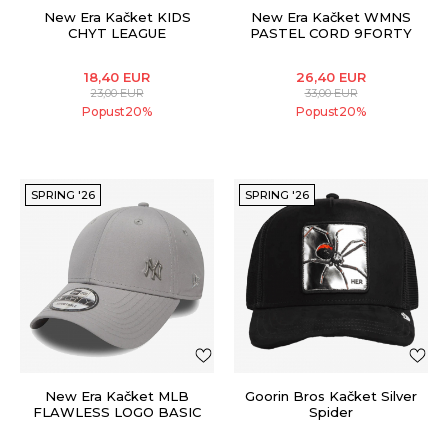
New Era Kačket KIDS
New Era Kačket WMNS
CHYT LEAGUE
PASTEL CORD 9FORTY
ESSENTIAL 9FORTY
MC
18,40
EUR
26,40
EUR
23,00
EUR
33,00
EUR
Popust
20
%
Popust
20
%
SPRING '26
SPRING '26
New Era Kačket MLB
Goorin Bros Kačket Silver
FLAWLESS LOGO BASIC
Spider
940 NEYYAN GRA