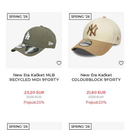
SPRING '26
SPRING '26
New Era Kačket MLB
New Era Kačket
RECYCLED MIDI 9FORTY
COLOURBLOCK 9FORTY
23,20
EUR
21,60
EUR
29,00
EUR
27,00
EUR
Popust
20
%
Popust
20
%
SPRING '26
SPRING '26