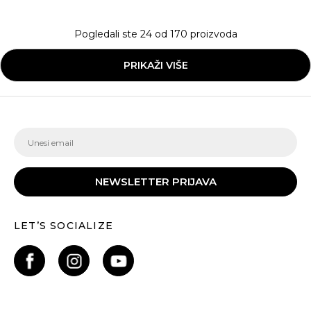
Pogledali ste
24
od
170
proizvoda
PRIKAŽI VIŠE
NEWSLETTER PRIJAVA
LET’S SOCIALIZE