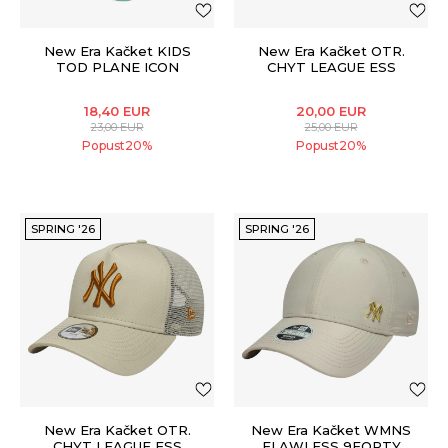
New Era Kačket KIDS
New Era Kačket OTR.
TOD PLANE ICON
CHYT LEAGUE ESS
9FORTY
TRUCKER
18,40
EUR
20,00
EUR
23,00
EUR
25,00
EUR
Popust
20
%
Popust
20
%
SPRING '26
SPRING '26
New Era Kačket OTR.
New Era Kačket WMNS
CHYT LEAGUE ESS
FLAWLESS 9FORTY