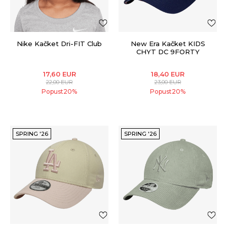
Nike Kačket Dri-FIT Club
New Era Kačket KIDS
CHYT DC 9FORTY
17,60
EUR
18,40
EUR
22,00
EUR
23,00
EUR
Popust
20
%
Popust
20
%
SPRING '26
SPRING '26