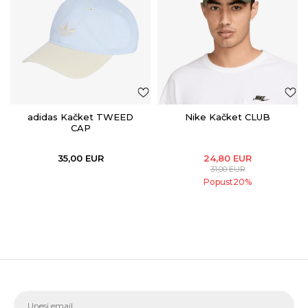
adidas Kačket TWEED
Nike Kačket CLUB
CAP
35,00
EUR
24,80
EUR
31,00
EUR
Popust
20
%