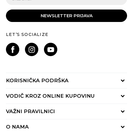
NEWSLETTER PRIJAVA
LET’S SOCIALIZE
KORISNIČKA PODRŠKA
Provjeri status porudžbine
VODIČ KROZ ONLINE KUPOVINU
Pozovite nas:
+382 20 690 200
Načini isporuke
VAŽNI PRAVILNICI
Radno vrijeme 9-16h
Povrat robe i povrat sredstava
online@buzzsneakers.me
Uslovi korišćenja
Reklamacije
O NAMA
Politika privatnosti
Zamjena artikla