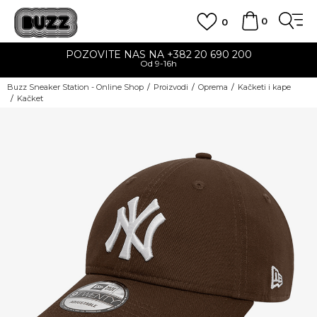
0
0
POZOVITE NAS NA +382 20 690 200
Od 9-16h
Buzz Sneaker Station - Online Shop
Proizvodi
Oprema
Kačketi i kape
Kačket