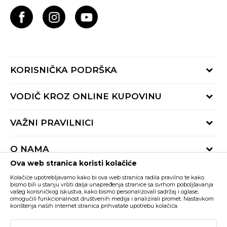
KORISNIČKA PODRŠKA
Provjeri status porudžbine
VODIČ KROZ ONLINE KUPOVINU
Pozovite nas:
+382 20 690 200
Načini isporuke
VAŽNI PRAVILNICI
Radno vrijeme 9-16h
Povrat robe i povrat sredstava
online@buzzsneakers.me
Uslovi korišćenja
Reklamacije
O NAMA
Politika privatnosti
Zamjena artikla
Ova web stranica koristi kolačiće
BUZZ Koncept
Pravila Sport&Bonus programa
Trenutno si na
Kolačiće upotrebljavamo kako bi ova web stranica radila pravilno te kako
BUZZ Brendovi
bismo bili u stanju vršiti dalja unapređenja stranice sa svrhom poboljšavanja
vašeg korisničkog iskustva, kako bismo personalizovali sadržaj i oglase,
Buzz Crna Gora
PROMIJENI
BUZZ Crew
omogućili funkcionalnost društvenih medija i analizirali promet. Nastavkom
korištenja naših internet stranica prihvatate upotrebu kolačića.
BUZZ Shopovi
Nastojimo da budemo što precizniji u opisu proizvoda, prikazu slika i samih
cijena, ali ne možemo garantovati da su sve informacije kompletne i bez
Postani dio BUZZ tima