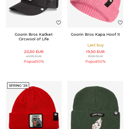
Goorin Bros Kačket
Goorin Bros Kapa Hoof It
Circwool of Life
Last buy
20,50
EUR
19,50
EUR
40,99
EUR
39,00
EUR
Popust
50
%
Popust
50
%
SPRING '26