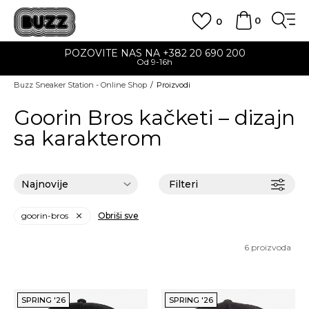
0
0
POZOVITE NAS NA +382 20 690 200
Od 9-16h
Buzz Sneaker Station - Online Shop
Proizvodi
Goorin Bros kačketi – dizajn
sa karakterom
Filteri
goorin-bros
Obriši sve
6
proizvoda
SPRING '26
SPRING '26