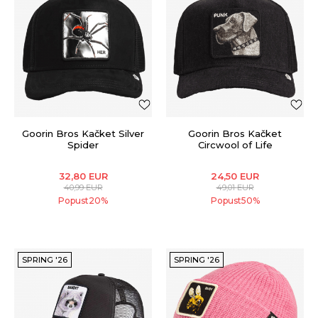
Goorin Bros Kačket Silver
Goorin Bros Kačket
Spider
Circwool of Life
32,80
EUR
24,50
EUR
40,99
EUR
49,01
EUR
Popust
20
%
Popust
50
%
SPRING '26
SPRING '26