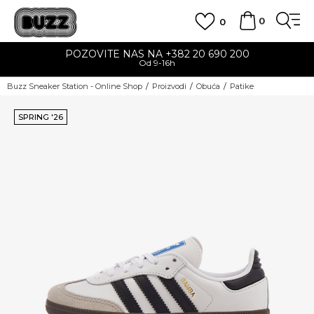
0
0
POZOVITE NAS NA +382 20 690 200
Od 9-16h
Buzz Sneaker Station - Online Shop
Proizvodi
Obuća
Patike
SPRING '26