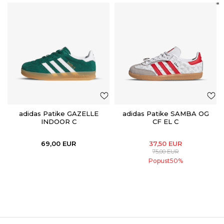
adidas Patike GAZELLE
adidas Patike SAMBA OG
INDOOR C
CF EL C
69,00
EUR
37,50
EUR
75,00
EUR
Popust
50
%