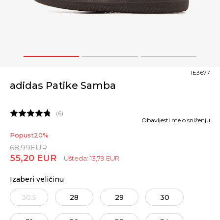
1
2
3
IE3677
adidas Patike Samba
6
Obavijesti me o sniženju
Popust
20
%
68,99
EUR
55,20
EUR
Ušteda:
13,79
EUR
Izaberi veličinu
30.5
28
29
30