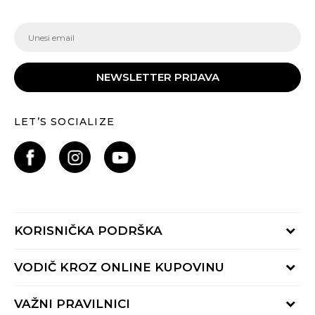
NEWSLETTER PRIJAVA
LET’S SOCIALIZE
KORISNIČKA PODRŠKA
Provjeri status porudžbine
VODIČ KROZ ONLINE KUPOVINU
Pozovite nas:
+382 20 690 200
Načini isporuke
VAŽNI PRAVILNICI
Radno vrijeme 9-16h
Povrat robe i povrat sredstava