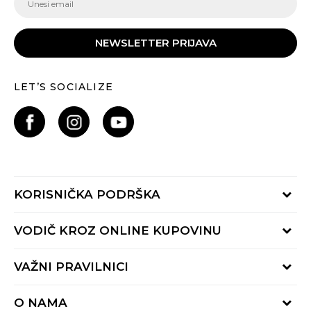
NEWSLETTER PRIJAVA
LET’S SOCIALIZE
KORISNIČKA PODRŠKA
Provjeri status porudžbine
VODIČ KROZ ONLINE KUPOVINU
Pozovite nas:
+382 20 690 200
Načini isporuke
VAŽNI PRAVILNICI
Radno vrijeme 9-16h
Povrat robe i povrat sredstava
online@buzzsneakers.me
Uslovi korišćenja
Reklamacije
O NAMA