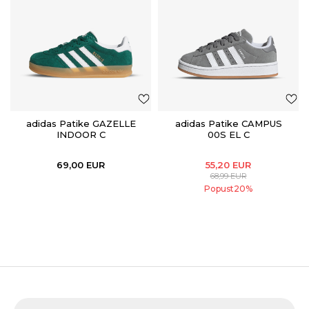
adidas Patike GAZELLE
adidas Patike CAMPUS
INDOOR C
00S EL C
69,00
EUR
55,20
EUR
68,99
EUR
Popust
20
%