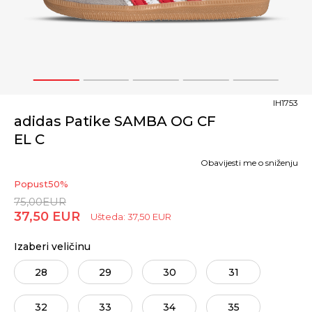
1
2
3
4
5
IH1753
adidas Patike SAMBA OG CF
EL C
Obavijesti me o sniženju
Popust
50
%
75,00
EUR
37,50
EUR
Ušteda:
37,50
EUR
Izaberi veličinu
28
29
30
31
32
33
34
35