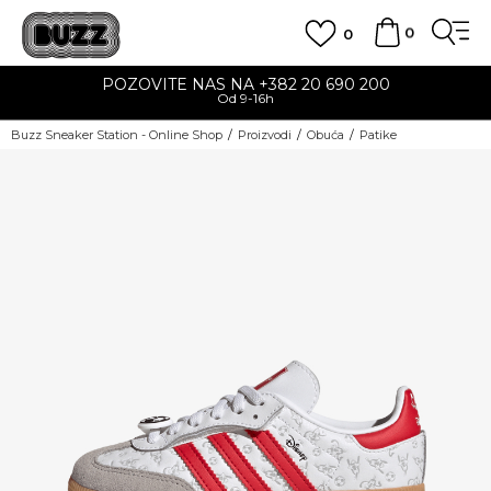
0
0
POZOVITE NAS NA +382 20 690 200
Od 9-16h
Buzz Sneaker Station - Online Shop
Proizvodi
Obuća
Patike