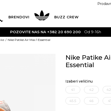
Prodav
BRENDOVI
BUZZ
CREW
POZOVITE NAS NA +382 20 690 200
Od 9-16h
ike
Nike Patike Air Max 1 Essential
Nike Patike Ai
Essential
Izaberi veličinu
41
42
42
45.5
46
4