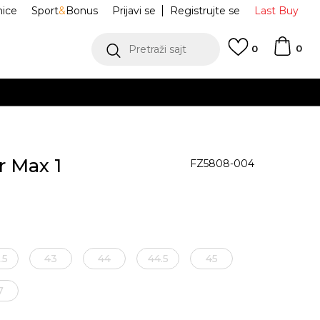
nice
Sport
&
Bonus
Prijavi se
Registrujte se
Last Buy
0
Pretraži sajt
0
r Max 1
FZ5808-004
.5
43
44
44.5
45
7