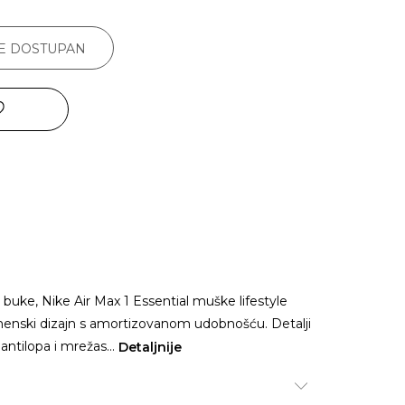
JE DOSTUPAN
uke, Nike Air Max 1 Essential muške lifestyle
enski dizajn s amortizovanom udobnošću. Detalji
 antilopa i mrežas
...
Detaljnije