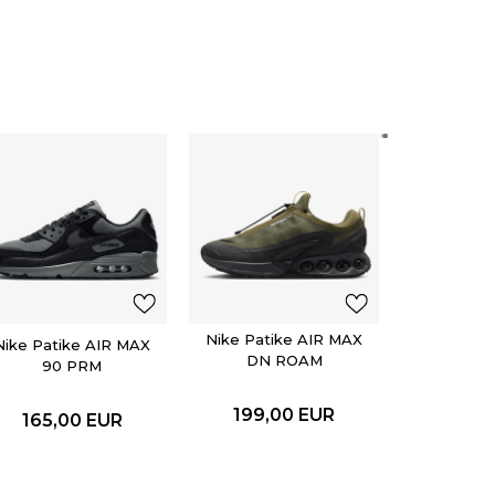
Nike Pati
DN 
199,
Nike Patike AIR MAX
Nike Patike AIR MAX
DN ROAM
90 PRM
199,00
EUR
165,00
EUR